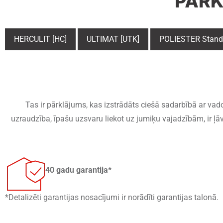
PĀRK
HERCULIT [HC]
ULTIMAT [UTK]
POLIESTER Standa
Tas ir pārklājums, kas izstrādāts ciešā sadarbībā ar v
uzraudzība, īpašu uzsvaru liekot uz jumiķu vajadzībām, ir ļ
40 gadu garantija*
*Detalizēti garantijas nosacījumi ir norādīti garantijas talonā.