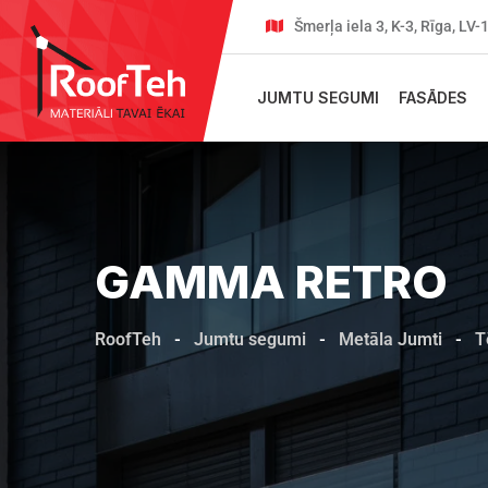
Šmerļa iela 3, K-3, Rīga, LV
JUMTU SEGUMI
FASĀDES
GAMMA RETRO
RoofTeh
-
Jumtu segumi
-
Metāla Jumti
-
T