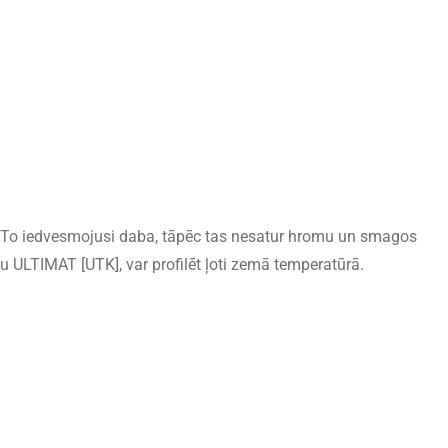
a. To iedvesmojusi daba, tāpēc tas nesatur hromu un smagos
u ULTIMAT [UTK], var profilēt ļoti zemā temperatūrā.