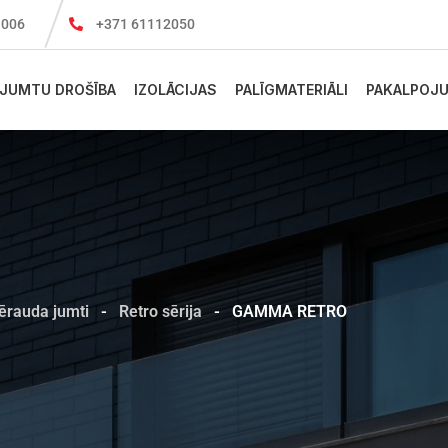
-1006
+371 61112050
JUMTU DROŠĪBA
IZOLĀCIJAS
PALĪGMATERIĀLI
PAKALPOJU
ērauda jumti
-
Retro sērija
-
GAMMA RETRO