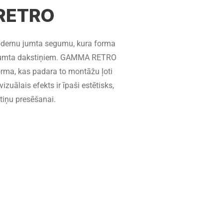
RETRO
dernu jumta segumu, kura forma
em jumta dakstiņiem. GAMMA RETRO
forma, kas padara to montāžu ļoti
zuālais efekts ir īpaši estētisks,
stiņu presēšanai.