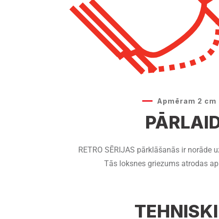
Apmēram 2 cm z
PĀRLAI
RETRO SĒRIJAS pārklāšanās ir norāde uz
Tās loksnes griezums atrodas ap
TEHNISKI