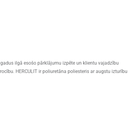
gadus ilgā esošo pārklājumu izpēte un klientu vajadzību
cību. HERCULIT ir poliuretāna poliesteris ar augstu izturību