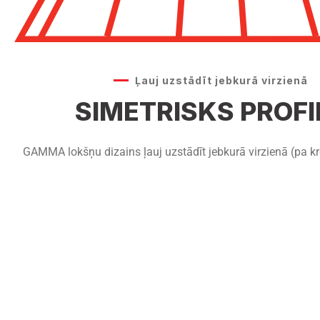
Ļauj uzstādīt jebkurā virzienā
SIMETRISKS PROFI
GAMMA lokšņu dizains ļauj uzstādīt jebkurā virzienā (pa krei