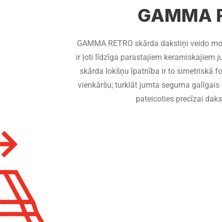
GAMMA 
GAMMA RETRO skārda dakstiņi veido mo
ir ļoti līdzīga parastajiem keramiskaji
skārda lokšņu īpatnība ir to simetriskā 
vienkāršu; turklāt jumta seguma galīgais vi
pateicoties precīzai dak