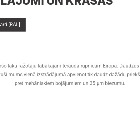
LĀJUMI UN KRĀSAS
rd [RAL]
adošo laku ražotāju labākajām tērauda rūpnīcām Eiropā. Daudzus 
āvuši mums vienā izstrādājumā apvienot tik daudz dažādu priekšro
pret mehāniskiem bojājumiem un 35 μm biezumu.