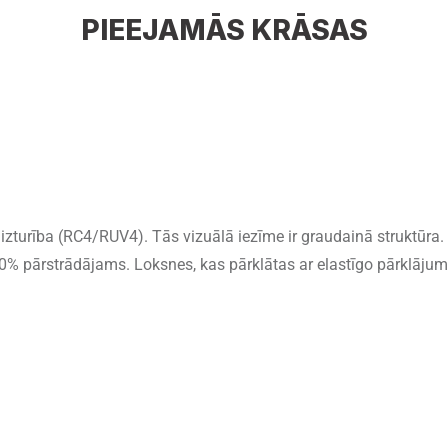
PIEEJAMĀS KRĀSAS
V izturība (RC4/RUV4). Tās vizuālā iezīme ir graudainā struktūr
0% pārstrādājams. Loksnes, kas pārklātas ar elastīgo pārklājum