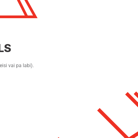
LS
si vai pa labi).