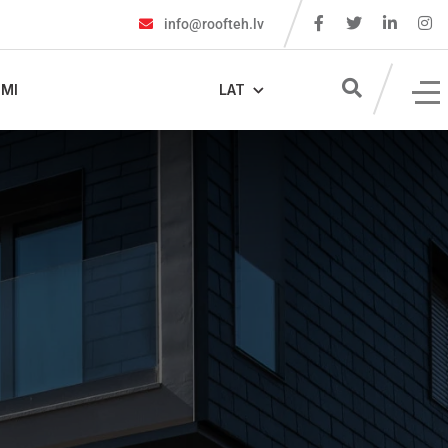
info@roofteh.lv
MI
LAT