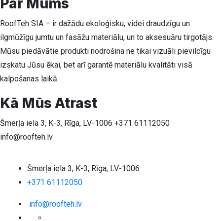
Par Mums
RoofTeh SIA – ir dažādu ekoloģisku, videi draudzīgu un
ilgmūžīgu jumtu un fasāžu materiālu, un to aksesuāru tirgotājs.
Mūsu piedāvātie produkti nodrošina ne tikai vizuāli pievilcīgu
izskatu Jūsu ēkai, bet arī garantē materiālu kvalitāti visā
kalpošanas laikā.
Kā Mūs Atrast
Šmerļa iela 3, K-3, Rīga, LV-1006
+371 61112050
info@roofteh.lv
Šmerļa iela 3, K-3, Rīga, LV-1006
+371 61112050
info@roofteh.lv