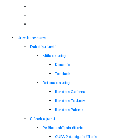
Jumtu segumi
Dakstiņu jumti
Māla dakstiņi
Koramic
Tondach
Betona dakstiņi
Benders Carisma
Benders Exklusiv
Benders Palema
Slānekļa jumti
Pelēks dabīgais šīferis
CUPA 2 dabīgais šīferis