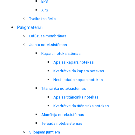
EPS
XPS
Tvaika izolācija
Palīgmateriāli
Difūzijas membrānas
Jumtu noteksistēmas
Kapara noteksistēmas
Apaļas kapara notekas
Kvadrātveida kapara notekas
Nestandarta kapara notekas
Titāncinka noteksistēmas
Apaļas titāncinka notekas
Kvadrātveida titāncinka notekas
Alumīnija noteksistēmas
Tērauda noteksistēmas
Slīpajiem jumtiem