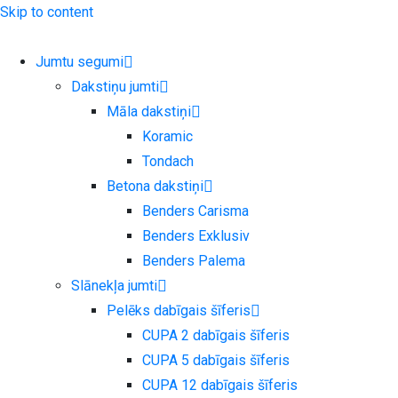
Skip to content
Jumtu segumi
Dakstiņu jumti
Māla dakstiņi
Koramic
Tondach
Betona dakstiņi
Benders Carisma
Benders Exklusiv
Benders Palema
Slānekļa jumti
Pelēks dabīgais šīferis
CUPA 2 dabīgais šīferis
CUPA 5 dabīgais šīferis
CUPA 12 dabīgais šīferis