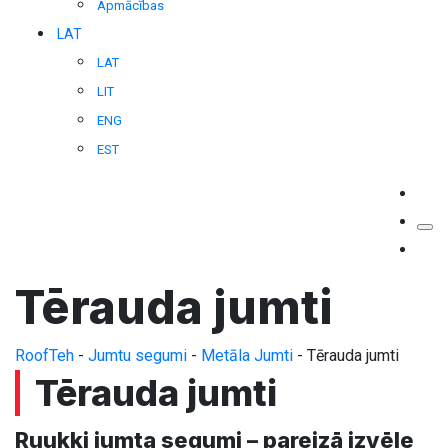
Apmācības
LAT
LAT
LIT
ENG
EST
Tērauda jumti
RoofTeh
-
Jumtu segumi
-
Metāla Jumti
-
Tērauda jumti
Tērauda jumti
Ruukki jumta segumi – pareizā izvēle