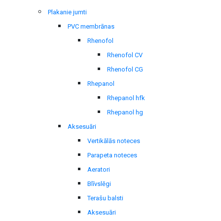
Plakanie jumti
PVC membrānas
Rhenofol
Rhenofol CV
Rhenofol CG
Rhepanol
Rhepanol hfk
Rhepanol hg
Aksesuāri
Vertikālās noteces
Parapeta noteces
Aeratori
Blīvslēgi
Terašu balsti
Aksesuāri