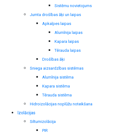
Sistēmu novietojums
Jumta drošības āķi un laipas
Apkalpes laipas
Alumīnija laipas
Kapara laipas
Tērauda laipas
Drošības āķi
Sniega aizsardzības sistēmas
Alumīnija sistēma
Kapara sistēma
Tērauda sistēma
Hidroizolācijas noplūžu noteikšana
Izolācijas
Siltumizolācija
PIR