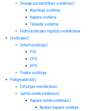
Sniega aizsardzības sistēmas
Alumīnija sistēma
Kapara sistēma
Tērauda sistēma
Hidroizolācijas noplūžu noteikšana
Izolācijas
Siltumizolācija
PIR
EPS
XPS
Tvaika izolācija
Palīgmateriāli
Difūzijas membrānas
Jumtu noteksistēmas
Kapara noteksistēmas
Apaļas kapara notekas