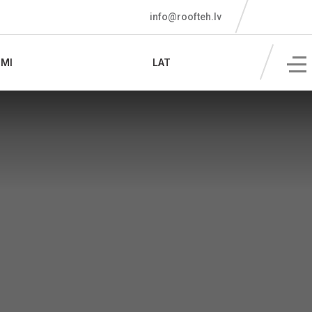
info@roofteh.lv
MI
LAT