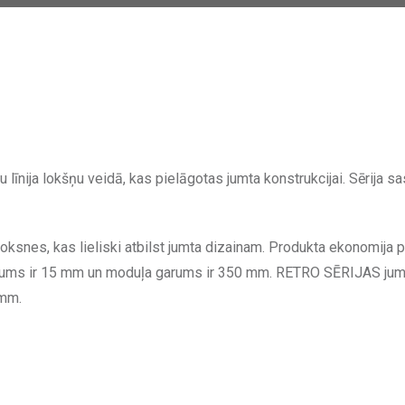
nija lokšņu veidā, kas pielāgotas jumta konstrukcijai. Sērija sa
snes, kas lieliski atbilst jumta dizainam. Produkta ekonomija pa
tums ir 15 mm un moduļa garums ir 350 mm. RETRO SĒRIJAS jumta
 mm.