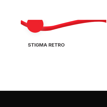
STIGMA RETRO
Uzzini materiāla 
jau tulīt!