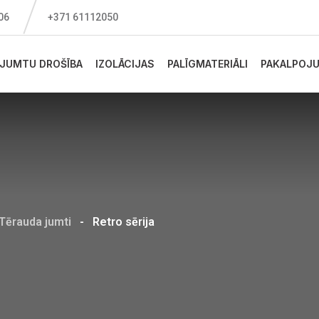
006
+371 61112050
JUMTU DROŠĪBA
IZOLĀCIJAS
PALĪGMATERIĀLI
PAKALPOJU
Tērauda jumti
-
Retro sērija