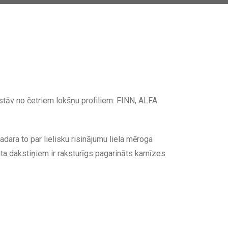
stāv no četriem lokšņu profiliem: FINN, ALFA
dara to par lielisku risinājumu liela mēroga
 dakstiņiem ir raksturīgs pagarināts karnīzes