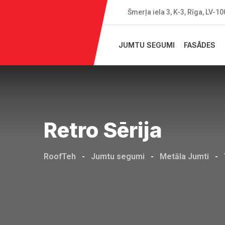
Skip
Šmerļa iela 3, K-3, Rīga, LV-1
to
content
JUMTU SEGUMI
FASĀDES
Retro Sērija
RoofTeh
-
Jumtu segumi
-
Metāla Jumti
-