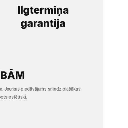
Ilgtermiņa
garantija
ĪBĀM
sija. Jaunais piedāvājums sniedz plašākas
pts estētiski.