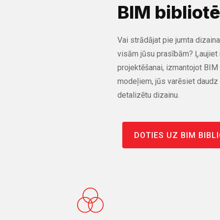
BIM bibliot
Vai strādājat pie jumta dizaina
visām jūsu prasībām? Ļaujiet
projektēšanai, izmantojot BI
modeļiem, jūs varēsiet daudz 
detalizētu dizainu.
DOTIES UZ BIM BIBL