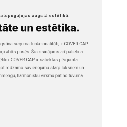
 atspoguļojas augstā estētikā.
tāte un estētika.
ugstina seguma funkcionalitāti, ir COVER CAP
ciņi abās pusēs. Šis risinājums arī palielina
ētiku. COVER CAP ir saliektas pēc jumta
jot redzamo savienojumu starp loksnēm un
enmērīgu, harmonisku virsmu pat no tuvuma.