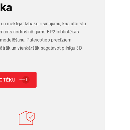
ēka
 un meklējat labāko risinājumu, kas atbilstu
 mums nodrošināt jums BP2 bibliotēkas
M modelēšanu. Pateicoties precīziem
ātrāk un vienkāršāk sagatavot pilnīgu 3D
IOTĒKU