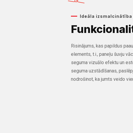
Ideāla izsmalcinātība
Funkcionali
Risinājums, kas papildus paa
elements, t.i., paneļu šuvju vā
seguma vizuālo efektu un est
seguma uzstādīšanas, paslēp
nodrošinot, ka jumts veido vi