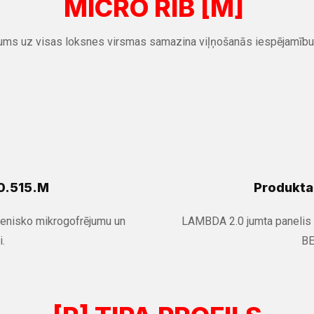
MICRO RIB [M]
jums uz visas loksnes virsmas samazina viļņošanās iespējamību 
0.515.M
Produkta
enisko mikrogofrējumu un
LAMBDA 2.0 jumta panelis 
i.
BE