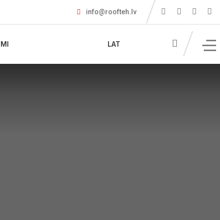
info@roofteh.lv
MI
LAT