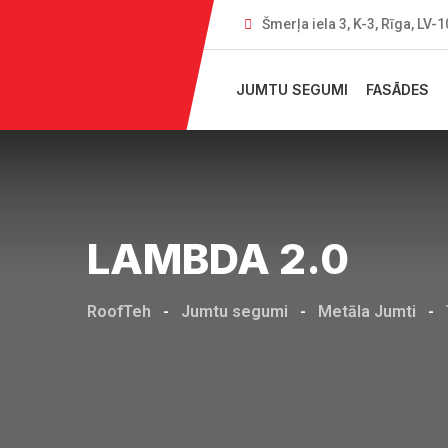
Šmerļa iela 3, K-3, Rīga, LV-
JUMTU SEGUMI
FASĀDES
LAMBDA 2.0
RoofTeh
-
Jumtu segumi
-
Metāla Jumti
-