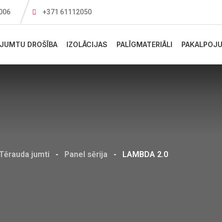
1006
+371 61112050
JUMTU DROŠĪBA
IZOLĀCIJAS
PALĪGMATERIĀLI
PAKALPOJU
Tērauda jumti
-
Panel sērija
-
LAMBDA 2.0