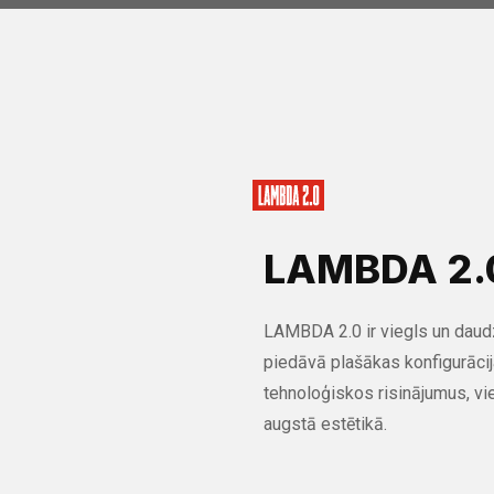
LAMBDA 2.
LAMBDA 2.0 ir viegls un daudz
piedāvā plašākas konfigurācij
tehnoloģiskos risinājumus, vi
augstā estētikā.