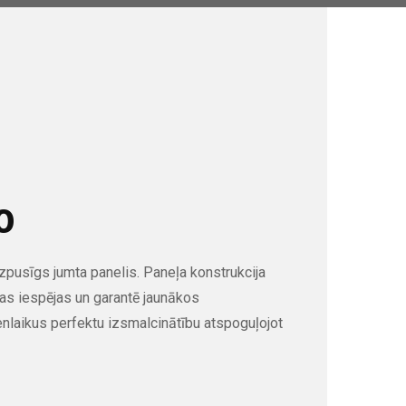
0
pusīgs jumta panelis. Paneļa konstrukcija
as iespējas un garantē jaunākos
enlaikus perfektu izsmalcinātību atspoguļojot