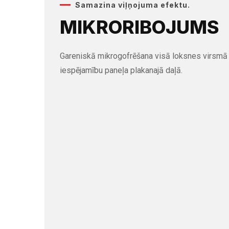
Samazina viļņojuma efektu.
MIKRORIBOJUMS
Gareniskā mikrogofrēšana visā loksnes virsmā 
iespējamību paneļa plakanajā daļā.