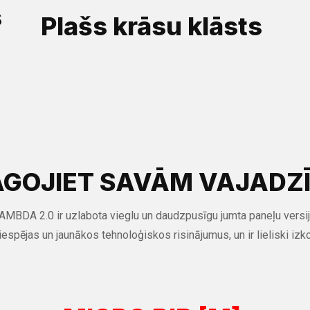
s
Plašs krāsu klāsts
ĀGOJIET SAVĀM VAJADZ
i. LAMBDA 2.0 ir uzlabota vieglu un daudzpusīgu jumta paneļu ver
iespējas un jaunākos tehnoloģiskos risinājumus, un ir lieliski izko