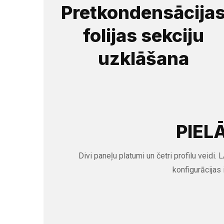
Pretkondensācija
folijas sekciju
uzklāšana
PIEL
Divi paneļu platumi un četri profilu veid
konfigurācijas 