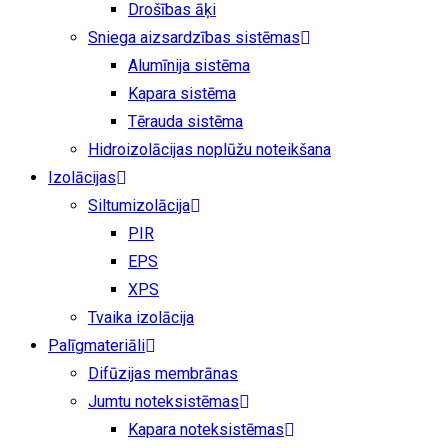
Drošības āķi
Sniega aizsardzības sistēmas
Alumīnija sistēma
Kapara sistēma
Tērauda sistēma
Hidroizolācijas noplūžu noteikšana
Izolācijas
Siltumizolācija
PIR
EPS
XPS
Tvaika izolācija
Palīgmateriāli
Difūzijas membrānas
Jumtu noteksistēmas
Kapara noteksistēmas