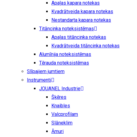
Apaļas kapara notekas
Kvadrātveida kapara notekas
Nestandarta kapara notekas
Titāncinka noteksistēmas
Apaļas titāncinka notekas
Kvadrātveida titāncinka notekas
Alumīnija noteksistēmas
Tērauda noteksistēmas
Slīpajiem jumtiem
Instrumenti
JOUANEL Industrie
Šķēres
Knaibles
Valcprofilam
Slāneklim
Āmuri