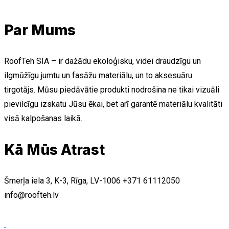
Par Mums
RoofTeh SIA – ir dažādu ekoloģisku, videi draudzīgu un
ilgmūžīgu jumtu un fasāžu materiālu, un to aksesuāru
tirgotājs. Mūsu piedāvātie produkti nodrošina ne tikai vizuāli
pievilcīgu izskatu Jūsu ēkai, bet arī garantē materiālu kvalitāti
visā kalpošanas laikā.
Kā Mūs Atrast
Šmerļa iela 3, K-3, Rīga, LV-1006
+371 61112050
info@roofteh.lv