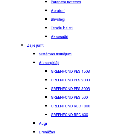
Parapeta noteces
Aeratori
Blīvslēgi
Terašu balsti
Aksesuāri
Zaļie jumti
Sistēmas risinājumi
Aizsargklāji
GREENFOND PES 150B
GREENFOND PES 200B
GREENFOND PES 300B
GREENFOND PES 500
GREENFOND REC 1000
GREENFOND REC 600
Augi
Drenāžas