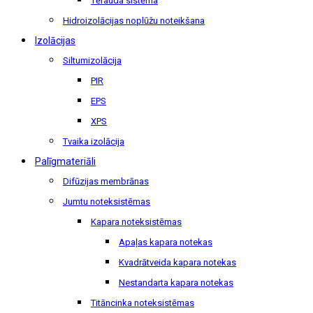
Tērauda sistēma
Hidroizolācijas noplūžu noteikšana
Izolācijas
Siltumizolācija
PIR
EPS
XPS
Tvaika izolācija
Palīgmateriāli
Difūzijas membrānas
Jumtu noteksistēmas
Kapara noteksistēmas
Apaļas kapara notekas
Kvadrātveida kapara notekas
Nestandarta kapara notekas
Titāncinka noteksistēmas