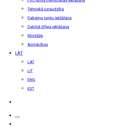
PVC jumta membrānas ieklāšana
Tehniskā uzraudzība
Dakstiņu jumtu ieklāšana
Dabīgā šīfera ieklāšana
Montāža
Apmācības
LAT
LAT
LIT
ENG
EST