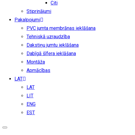
Citi
Stiprinājumi
Pakalpojumi
PVC jumta membrānas ieklāšana
Tehniskā uzraudzība
Dakstiņu jumtu ieklāšana
Dabīgā šīfera ieklāšana
Montāža
Apmācības
LAT
LAT
LIT
ENG
EST