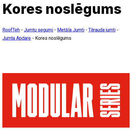
Kores noslēgums
RoofTeh
-
Jumtu segumi
-
Metāla Jumti
-
Tērauda jumti
-
Jumta Apdare
-
Kores noslēgums