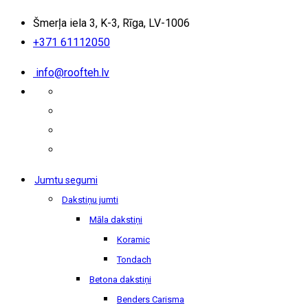
Šmerļa iela 3, K-3, Rīga, LV-1006
+371 61112050
info@roofteh.lv
Jumtu segumi
Dakstiņu jumti
Māla dakstiņi
Koramic
Tondach
Betona dakstiņi
Benders Carisma