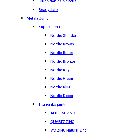
Gluds dabīgais šīferis
Readyslate
Metāla Jumti
Kapara jumti
Nordic Standard
Nordic Brown
Nordic Brass
Nordic Bronze
Nordic Royal
Nordic Green
Nordic Blue
Nordic Decor
Titāncinka jumti
ANTHRA ZINC
QUARTZ ZINC
VM ZINC Natural Zinc