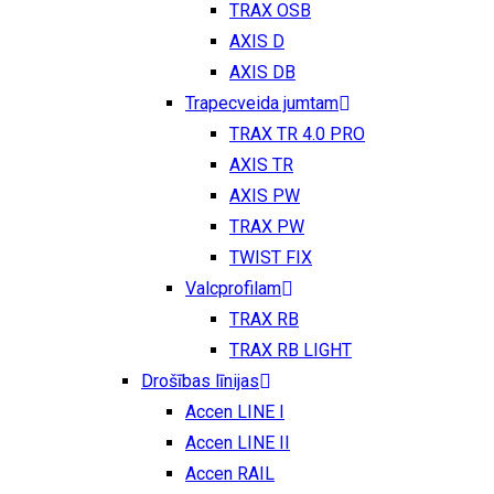
TRAX OSB
AXIS D
AXIS DB
Trapecveida jumtam
TRAX TR 4.0 PRO
AXIS TR
AXIS PW
TRAX PW
TWIST FIX
Valcprofilam
TRAX RB
TRAX RB LIGHT
Drošības līnijas
Accen LINE I
Accen LINE II
Accen RAIL