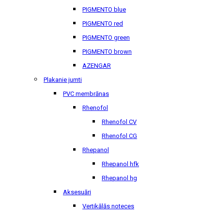
PIGMENTO blue
PIGMENTO red
PIGMENTO green
PIGMENTO brown
AZENGAR
Plakanie jumti
PVC membrānas
Rhenofol
Rhenofol CV
Rhenofol CG
Rhepanol
Rhepanol hfk
Rhepanol hg
Aksesuāri
Vertikālās noteces