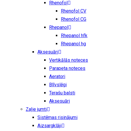
Rhenofol
Rhenofol CV
Rhenofol CG
Rhepanol
Rhepanol hfk
Rhepanol hg
Aksesuāri
Vertikālās noteces
Parapeta noteces
Aeratori
Blīvslēgi
Terašu balsti
Aksesuāri
Zaļie jumti
Sistēmas risinājumi
Aizsargklāji