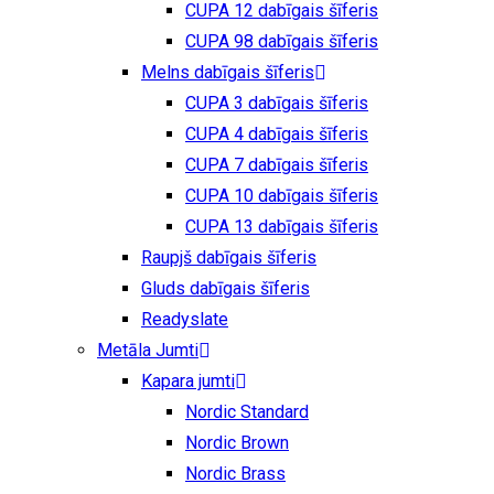
CUPA 12 dabīgais šīferis
CUPA 98 dabīgais šīferis
Melns dabīgais šīferis
CUPA 3 dabīgais šīferis
CUPA 4 dabīgais šīferis
CUPA 7 dabīgais šīferis
CUPA 10 dabīgais šīferis
CUPA 13 dabīgais šīferis
Raupjš dabīgais šīferis
Gluds dabīgais šīferis
Readyslate
Metāla Jumti
Kapara jumti
Nordic Standard
Nordic Brown
Nordic Brass