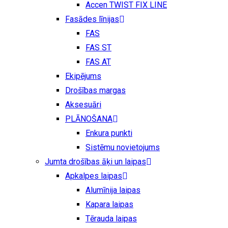
Accen TWIST FIX LINE
Fasādes līnijas
FAS
FAS ST
FAS AT
Ekipējums
Drošības margas
Aksesuāri
PLĀNOŠANA
Enkura punkti
Sistēmu novietojums
Jumta drošības āķi un laipas
Apkalpes laipas
Alumīnija laipas
Kapara laipas
Tērauda laipas