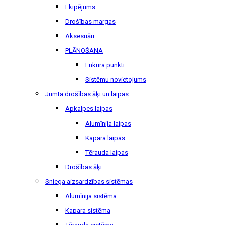
Ekipējums
Drošības margas
Aksesuāri
PLĀNOŠANA
Enkura punkti
Sistēmu novietojums
Jumta drošības āķi un laipas
Apkalpes laipas
Alumīnija laipas
Kapara laipas
Tērauda laipas
Drošības āķi
Sniega aizsardzības sistēmas
Alumīnija sistēma
Kapara sistēma