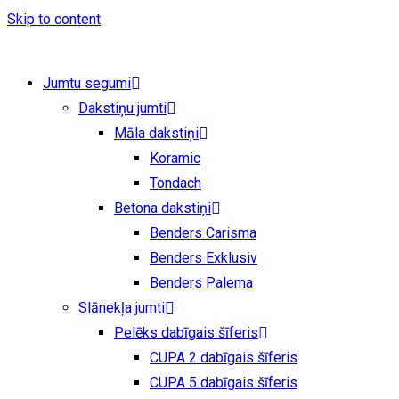
Skip to content
Jumtu segumi
Dakstiņu jumti
Māla dakstiņi
Koramic
Tondach
Betona dakstiņi
Benders Carisma
Benders Exklusiv
Benders Palema
Slānekļa jumti
Pelēks dabīgais šīferis
CUPA 2 dabīgais šīferis
CUPA 5 dabīgais šīferis