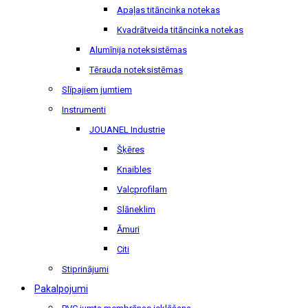
Apaļas titāncinka notekas
Kvadrātveida titāncinka notekas
Alumīnija noteksistēmas
Tērauda noteksistēmas
Slīpajiem jumtiem
Instrumenti
JOUANEL Industrie
Šķēres
Knaibles
Valcprofilam
Slāneklim
Āmuri
Citi
Stiprinājumi
Pakalpojumi