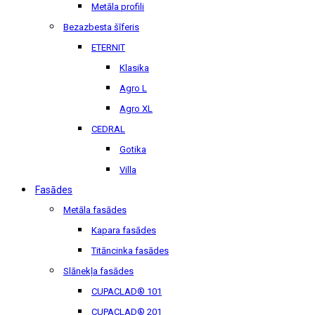
Metāla profili
Bezazbesta šīferis
ETERNIT
Klasika
Agro L
Agro XL
CEDRAL
Gotika
Villa
Fasādes
Metāla fasādes
Kapara fasādes
Titāncinka fasādes
Slānekļa fasādes
CUPACLAD® 101
CUPACLAD® 201