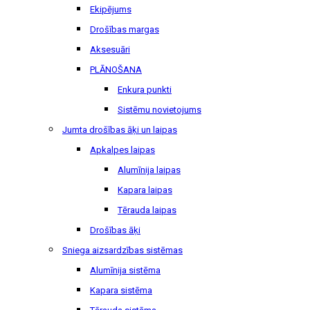
Ekipējums
Drošības margas
Aksesuāri
PLĀNOŠANA
Enkura punkti
Sistēmu novietojums
Jumta drošības āķi un laipas
Apkalpes laipas
Alumīnija laipas
Kapara laipas
Tērauda laipas
Drošības āķi
Sniega aizsardzības sistēmas
Alumīnija sistēma
Kapara sistēma