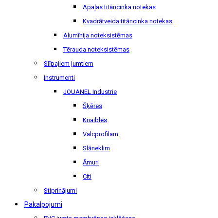
Apaļas titāncinka notekas
Kvadrātveida titāncinka notekas
Alumīnija noteksistēmas
Tērauda noteksistēmas
Slīpajiem jumtiem
Instrumenti
JOUANEL Industrie
Šķēres
Knaibles
Valcprofilam
Slāneklim
Āmuri
Citi
Stiprinājumi
Pakalpojumi