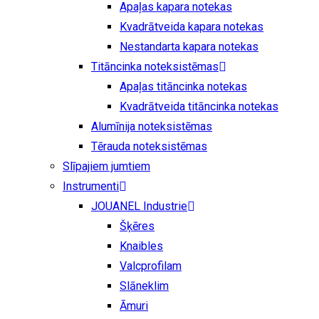
Apaļas kapara notekas
Kvadrātveida kapara notekas
Nestandarta kapara notekas
Titāncinka noteksistēmas
Apaļas titāncinka notekas
Kvadrātveida titāncinka notekas
Alumīnija noteksistēmas
Tērauda noteksistēmas
Slīpajiem jumtiem
Instrumenti
JOUANEL Industrie
Šķēres
Knaibles
Valcprofilam
Slāneklim
Āmuri