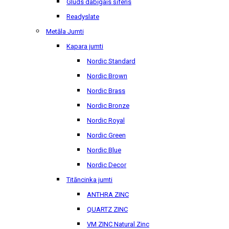
Gluds dabīgais šīferis
Readyslate
Metāla Jumti
Kapara jumti
Nordic Standard
Nordic Brown
Nordic Brass
Nordic Bronze
Nordic Royal
Nordic Green
Nordic Blue
Nordic Decor
Titāncinka jumti
ANTHRA ZINC
QUARTZ ZINC
VM ZINC Natural Zinc