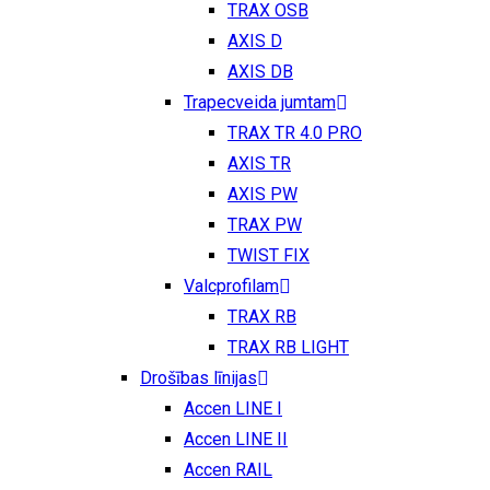
TRAX OSB
AXIS D
AXIS DB
Trapecveida jumtam
TRAX TR 4.0 PRO
AXIS TR
AXIS PW
TRAX PW
TWIST FIX
Valcprofilam
TRAX RB
TRAX RB LIGHT
Drošības līnijas
Accen LINE I
Accen LINE II
Accen RAIL