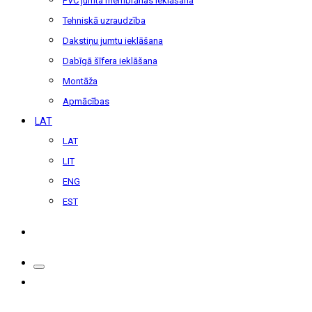
PVC jumta membrānas ieklāšana
Tehniskā uzraudzība
Dakstiņu jumtu ieklāšana
Dabīgā šīfera ieklāšana
Montāža
Apmācības
LAT
LAT
LIT
ENG
EST