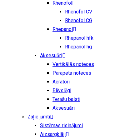
Rhenofol
Rhenofol CV
Rhenofol CG
Rhepanol
Rhepanol hfk
Rhepanol hg
Aksesuāri
Vertikālās noteces
Parapeta noteces
Aeratori
Blīvslēgi
Terašu balsti
Aksesuāri
Zaļie jumti
Sistēmas risinājumi
Aizsargklāji