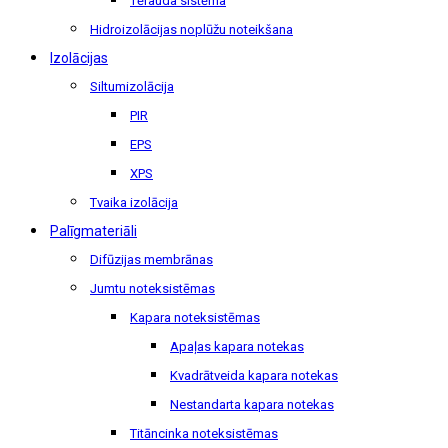
Tērauda sistēma
Hidroizolācijas noplūžu noteikšana
Izolācijas
Siltumizolācija
PIR
EPS
XPS
Tvaika izolācija
Palīgmateriāli
Difūzijas membrānas
Jumtu noteksistēmas
Kapara noteksistēmas
Apaļas kapara notekas
Kvadrātveida kapara notekas
Nestandarta kapara notekas
Titāncinka noteksistēmas