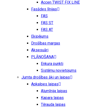
Accen TWIST FIX LINE
Fasādes līnijas
FAS
FAS ST
FAS AT
Ekipējums
Drošības margas
Aksesuāri
PLĀNOŠANA
Enkura punkti
Sistēmu novietojums
Jumta drošības āķi un laipas
Apkalpes laipas
Alumīnija laipas
Kapara laipas
Tērauda laipas