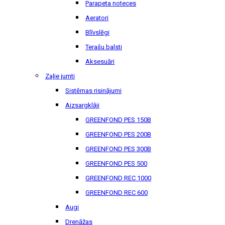
Parapeta noteces
Aeratori
Blīvslēgi
Terašu balsti
Aksesuāri
Zaļie jumti
Sistēmas risinājumi
Aizsargklāji
GREENFOND PES 150B
GREENFOND PES 200B
GREENFOND PES 300B
GREENFOND PES 500
GREENFOND REC 1000
GREENFOND REC 600
Augi
Drenāžas