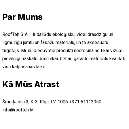
Par Mums
RoofTeh SIA – ir dažādu ekoloģisku, videi draudzīgu un
ilgmūžīgu jumtu un fasāžu materiālu, un to aksesuāru
tirgotājs. Mūsu piedāvātie produkti nodrošina ne tikai vizuāli
pievilcīgu izskatu Jūsu ēkai, bet arī garantē materiālu kvalitāti
visā kalpošanas laikā.
Kā Mūs Atrast
Šmerļa iela 3, K-3, Rīga, LV-1006
+371 61112050
info@roofteh.lv