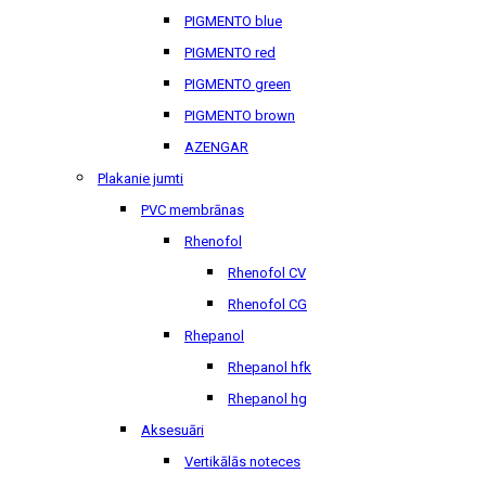
PIGMENTO blue
PIGMENTO red
PIGMENTO green
PIGMENTO brown
AZENGAR
Plakanie jumti
PVC membrānas
Rhenofol
Rhenofol CV
Rhenofol CG
Rhepanol
Rhepanol hfk
Rhepanol hg
Aksesuāri
Vertikālās noteces