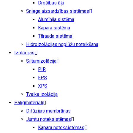
Drošības āķi
Sniega aizsardzības sistēmas
Alumīnija sistēma
Kapara sistēma
Tērauda sistēma
Hidroizolācijas noplūžu noteikšana
Izolācijas
Siltumizolācija
PIR
EPS
XPS
Tvaika izolācija
Palīgmateriāli
Difūzijas membrānas
Jumtu noteksistēmas
Kapara noteksistēmas