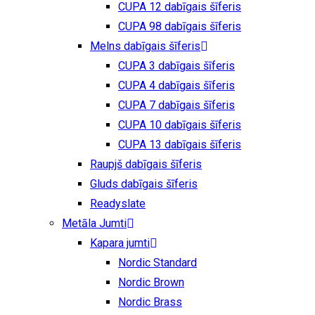
CUPA 12 dabīgais šīferis
CUPA 98 dabīgais šīferis
Melns dabīgais šīferis
CUPA 3 dabīgais šīferis
CUPA 4 dabīgais šīferis
CUPA 7 dabīgais šīferis
CUPA 10 dabīgais šīferis
CUPA 13 dabīgais šīferis
Raupjš dabīgais šīferis
Gluds dabīgais šīferis
Readyslate
Metāla Jumti
Kapara jumti
Nordic Standard
Nordic Brown
Nordic Brass