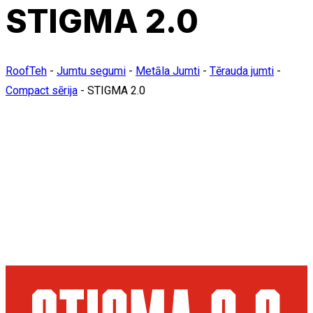
STIGMA 2.0
RoofTeh
-
Jumtu segumi
-
Metāla Jumti
-
Tērauda jumti
-
Compact sērija
-
STIGMA 2.0