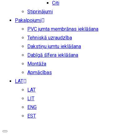
Citi
Stiprinājumi
Pakalpojumi
PVC jumta membrānas ieklāšana
Tehniskā uzraudzība
Dakstiņu jumtu ieklāšana
Dabīgā šīfera ieklāšana
Montāža
Apmācības
LAT
LAT
LIT
ENG
EST