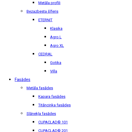
Metāla profili
Bezazbesta šīferis
ETERNIT
Klasika
Agro L
Agro XL
CEDRAL
Gotika
Villa
Fasādes
Metāla fasādes
Kapara fasādes
Titāncinka fasādes
Slānekļa fasādes
CUPACLAD® 101
CUPACLAD® 201