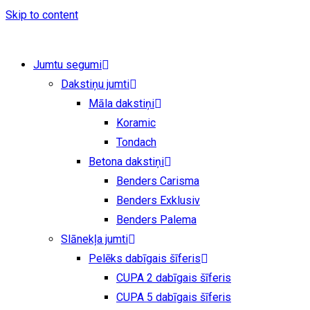
Skip to content
Jumtu segumi
Dakstiņu jumti
Māla dakstiņi
Koramic
Tondach
Betona dakstiņi
Benders Carisma
Benders Exklusiv
Benders Palema
Slānekļa jumti
Pelēks dabīgais šīferis
CUPA 2 dabīgais šīferis
CUPA 5 dabīgais šīferis