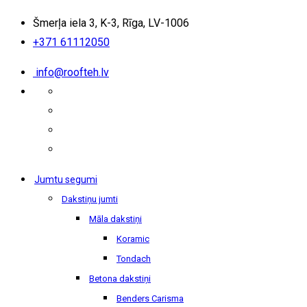
Šmerļa iela 3, K-3, Rīga, LV-1006
+371 61112050
info@roofteh.lv
Jumtu segumi
Dakstiņu jumti
Māla dakstiņi
Koramic
Tondach
Betona dakstiņi
Benders Carisma