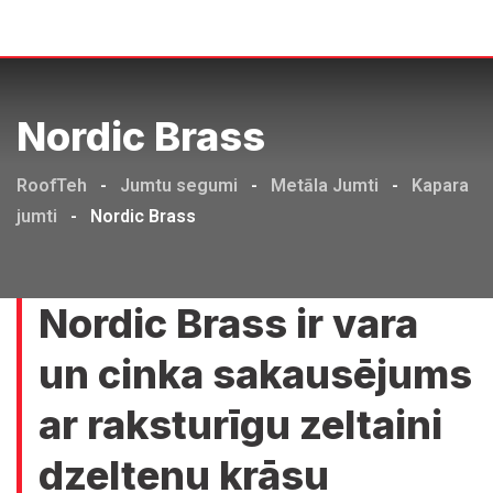
Skip
to
content
Nordic Brass
RoofTeh
-
Jumtu segumi
-
Metāla Jumti
-
Kapara
jumti
-
Nordic Brass
Nordic Brass ir vara
un cinka sakausējums
ar raksturīgu zeltaini
dzeltenu krāsu