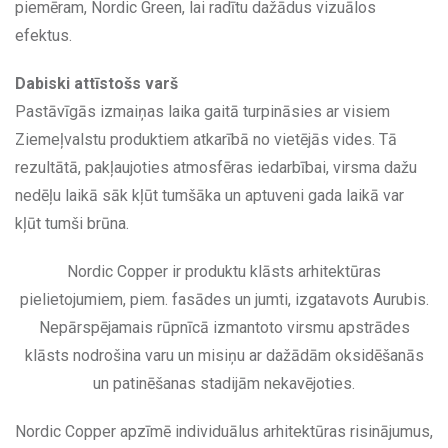
piemēram, Nordic Green, lai radītu dažādus vizuālos
efektus.
Dabiski attīstošs varš
Pastāvīgās izmaiņas laika gaitā turpināsies ar visiem
Ziemeļvalstu produktiem atkarībā no vietējās vides. Tā
rezultātā, pakļaujoties atmosfēras iedarbībai, virsma dažu
nedēļu laikā sāk kļūt tumšāka un aptuveni gada laikā var
kļūt tumši brūna.
Nordic Copper ir produktu klāsts arhitektūras
pielietojumiem, piem. fasādes un jumti, izgatavots Aurubis.
Nepārspējamais rūpnīcā izmantoto virsmu apstrādes
klāsts nodrošina varu un misiņu ar dažādām oksidēšanās
un patinēšanas stadijām nekavējoties.
Nordic Copper apzīmē individuālus arhitektūras risinājumus,