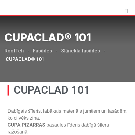
CUPACLAD® 101
RoofTeh
-
Fasādes
-
Slānekļa fasādes
-
CUPACLAD® 101
CUPACLAD 101
Dabīgais šīferis, labākais materiāls jumtiem un fasādēm,
ko cilvēks zina.
CUPA PIZARRAS
pasaules līderis dabīgā šīfera
ražošanā.