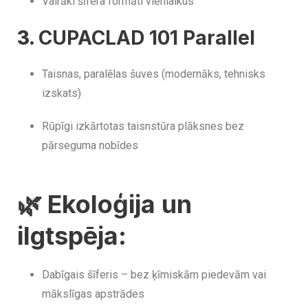
Vairāki šīfera formāti vienlaikus
3.
CUPACLAD 101 Parallel
Taisnas, paralēlas šuves (modernāks, tehnisks
izskats)
Rūpīgi izkārtotas taisnstūra plāksnes bez
pārseguma nobīdes
🌿
Ekoloģija un
ilgtspēja:
Dabīgais šīferis – bez ķīmiskām piedevām vai
mākslīgas apstrādes