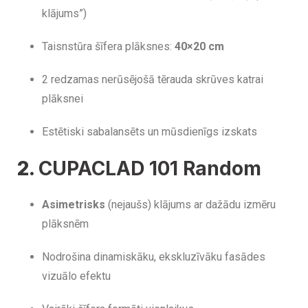
klājums”)
Taisnstūra šīfera plāksnes:
40×20 cm
2 redzamas nerūsējošā tērauda skrūves katrai
plāksnei
Estētiski sabalansēts un mūsdienīgs izskats
2.
CUPACLAD 101 Random
Asimetrisks
(nejaušs) klājums ar dažādu izmēru
plāksnēm
Nodrošina dinamiskāku, ekskluzīvāku fasādes
vizuālo efektu