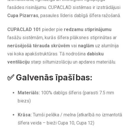
fasādes risinājumu. CUPACLAD sistēmas ir izstrādājusi
Cupa Pizarras
, pasaules līderis dabīgā šīfera ražošanā.
CUPACLAD 101
pieder pie
redzamu stiprinājumu
fasāžu sistēmām, kurās šīfera plāksnes stiprinātas ar
nerūsējošā tērauda skrūvēm
vai
naglām
uz alumīnija
vai koka apakšstruktūras. Tā nodrošina
dabisku
ventilāciju
starp siltumizolāciju un apdares materiālu.
✅
Galvenās īpašības:
Materiāls:
100% dabīgs šīferis (parasti 7.5 mm
biezs)
Krāsa:
Tumši pelēka / melna (atkarībā no izmantotā
šīfera veida – bieži Cupa 10, Cupa 12)