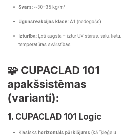
Svars:
~30–35 kg/m²
Ugunsreakcijas klase:
A1 (nedegošs)
Izturība:
Ļoti augsta – iztur UV starus, salu, lietu,
temperatūras svārstības
🧩
CUPACLAD 101
apakšsistēmas
(varianti):
1.
CUPACLAD 101 Logic
Klasisks
horizontāls pārklājums
(kā “ķieģeļu