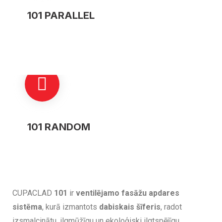
101 PARALLEL
101 RANDOM
CUPACLAD
101
ir
ventilējamo fasāžu apdares
sistēma
, kurā izmantots
dabiskais šīferis
, radot
izsmalcinātu, ilgmūžīgu un ekoloģiski ilgtspējīgu