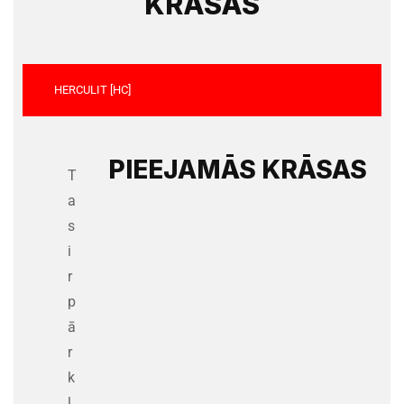
KRĀSAS
HERCULIT [HC]
PIEEJAMĀS KRĀSAS
T
a
s
i
r
p
ā
r
k
l