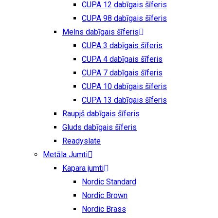
CUPA 12 dabīgais šīferis
CUPA 98 dabīgais šīferis
Melns dabīgais šīferis
CUPA 3 dabīgais šīferis
CUPA 4 dabīgais šīferis
CUPA 7 dabīgais šīferis
CUPA 10 dabīgais šīferis
CUPA 13 dabīgais šīferis
Raupjš dabīgais šīferis
Gluds dabīgais šīferis
Readyslate
Metāla Jumti
Kapara jumti
Nordic Standard
Nordic Brown
Nordic Brass