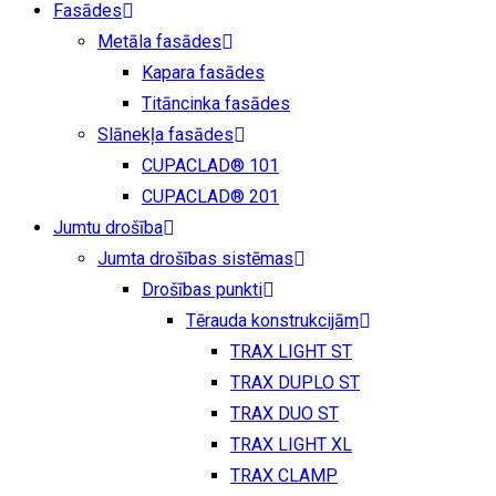
Fasādes
Metāla fasādes
Kapara fasādes
Titāncinka fasādes
Slānekļa fasādes
CUPACLAD® 101
CUPACLAD® 201
Jumtu drošība
Jumta drošības sistēmas
Drošības punkti
Tērauda konstrukcijām
TRAX LIGHT ST
TRAX DUPLO ST
TRAX DUO ST
TRAX LIGHT XL
TRAX CLAMP