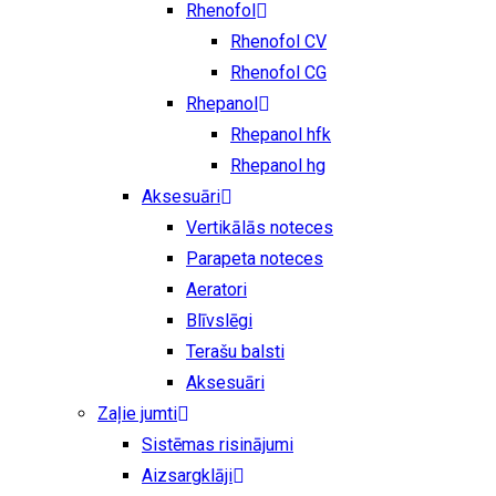
Rhenofol
Rhenofol CV
Rhenofol CG
Rhepanol
Rhepanol hfk
Rhepanol hg
Aksesuāri
Vertikālās noteces
Parapeta noteces
Aeratori
Blīvslēgi
Terašu balsti
Aksesuāri
Zaļie jumti
Sistēmas risinājumi
Aizsargklāji