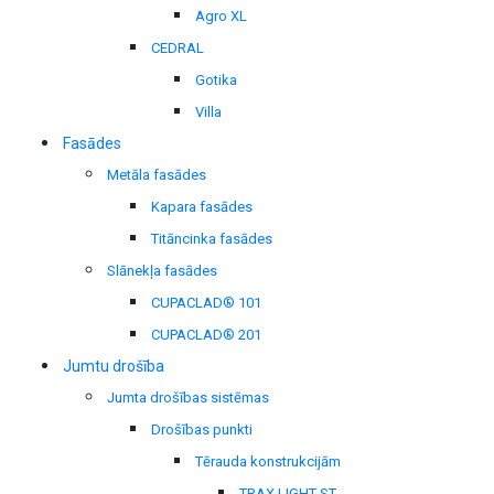
Agro XL
CEDRAL
Gotika
Villa
Fasādes
Metāla fasādes
Kapara fasādes
Titāncinka fasādes
Slānekļa fasādes
CUPACLAD® 101
CUPACLAD® 201
Jumtu drošība
Jumta drošības sistēmas
Drošības punkti
Tērauda konstrukcijām
TRAX LIGHT ST