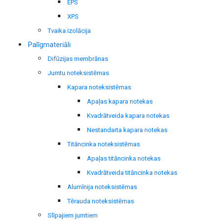
EPS
XPS
Tvaika izolācija
Palīgmateriāli
Difūzijas membrānas
Jumtu noteksistēmas
Kapara noteksistēmas
Apaļas kapara notekas
Kvadrātveida kapara notekas
Nestandarta kapara notekas
Titāncinka noteksistēmas
Apaļas titāncinka notekas
Kvadrātveida titāncinka notekas
Alumīnija noteksistēmas
Tērauda noteksistēmas
Slīpajiem jumtiem