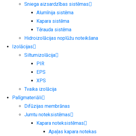
Sniega aizsardzības sistēmas
Alumīnija sistēma
Kapara sistēma
Tērauda sistēma
Hidroizolācijas noplūžu noteikšana
Izolācijas
Siltumizolācija
PIR
EPS
XPS
Tvaika izolācija
Palīgmateriāli
Difūzijas membrānas
Jumtu noteksistēmas
Kapara noteksistēmas
Apaļas kapara notekas