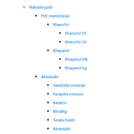
Plakanie jumti
PVC membrānas
Rhenofol
Rhenofol CV
Rhenofol CG
Rhepanol
Rhepanol hfk
Rhepanol hg
Aksesuāri
Vertikālās noteces
Parapeta noteces
Aeratori
Blīvslēgi
Terašu balsti
Aksesuāri