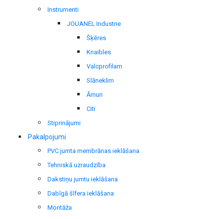
Instrumenti
JOUANEL Industrie
Šķēres
Knaibles
Valcprofilam
Slāneklim
Āmuri
Citi
Stiprinājumi
Pakalpojumi
PVC jumta membrānas ieklāšana
Tehniskā uzraudzība
Dakstiņu jumtu ieklāšana
Dabīgā šīfera ieklāšana
Montāža