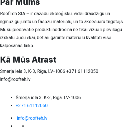
Par Mums
RoofTeh SIA – ir dažādu ekoloģisku, videi draudzīgu un
ilgmūžīgu jumtu un fasāžu materiālu, un to aksesuāru tirgotājs.
Mūsu piedāvātie produkti nodrošina ne tikai vizuāli pievilcīgu
izskatu Jūsu ēkai, bet arī garantē materiālu kvalitāti visā
kalpošanas laikā.
Kā Mūs Atrast
Šmerļa iela 3, K-3, Rīga, LV-1006
+371 61112050
info@roofteh.lv
Šmerļa iela 3, K-3, Rīga, LV-1006
+371 61112050
info@roofteh.lv