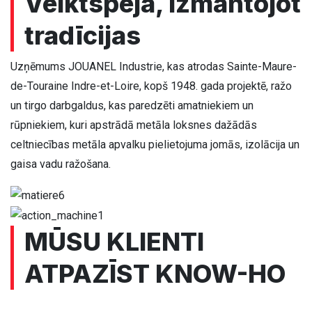
Veiktspēja, izmantojot
tradīcijas
Uzņēmums JOUANEL Industrie, kas atrodas Sainte-Maure-
de-Touraine Indre-et-Loire, kopš 1948. gada projektē, ražo
un tirgo darbgaldus, kas paredzēti amatniekiem un
rūpniekiem, kuri apstrādā metāla loksnes dažādās
celtniecības metāla apvalku pielietojuma jomās, izolācija un
gaisa vadu ražošana.
MŪSU KLIENTI
ATPAZĪST KNOW-HO