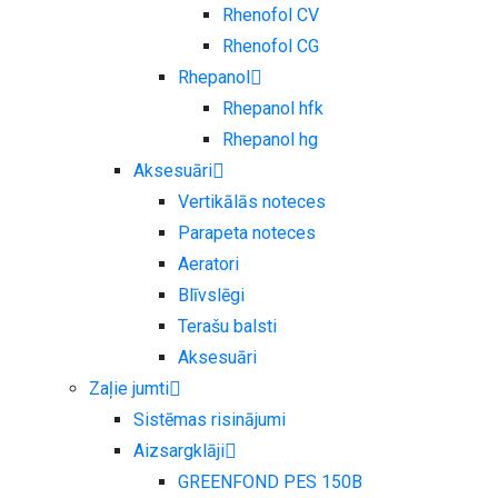
Rhenofol CV
Rhenofol CG
Rhepanol
Rhepanol hfk
Rhepanol hg
Aksesuāri
Vertikālās noteces
Parapeta noteces
Aeratori
Blīvslēgi
Terašu balsti
Aksesuāri
Zaļie jumti
Sistēmas risinājumi
Aizsargklāji
GREENFOND PES 150B