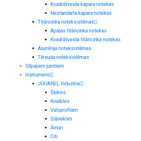
Kvadrātveida kapara notekas
Nestandarta kapara notekas
Titāncinka noteksistēmas
Apaļas titāncinka notekas
Kvadrātveida titāncinka notekas
Alumīnija noteksistēmas
Tērauda noteksistēmas
Slīpajiem jumtiem
Instrumenti
JOUANEL Industrie
Šķēres
Knaibles
Valcprofilam
Slāneklim
Āmuri
Citi