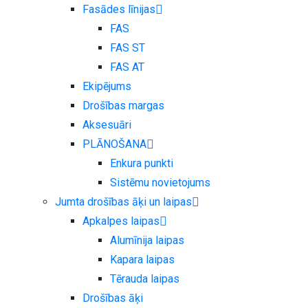
Fasādes līnijas
FAS
FAS ST
FAS AT
Ekipējums
Drošības margas
Aksesuāri
PLĀNOŠANA
Enkura punkti
Sistēmu novietojums
Jumta drošības āķi un laipas
Apkalpes laipas
Alumīnija laipas
Kapara laipas
Tērauda laipas
Drošības āķi