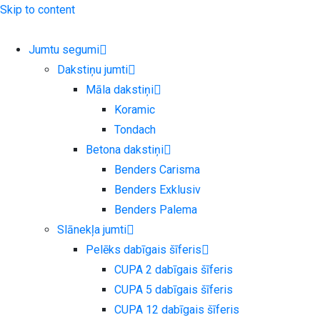
Skip to content
Jumtu segumi
Dakstiņu jumti
Māla dakstiņi
Koramic
Tondach
Betona dakstiņi
Benders Carisma
Benders Exklusiv
Benders Palema
Slānekļa jumti
Pelēks dabīgais šīferis
CUPA 2 dabīgais šīferis
CUPA 5 dabīgais šīferis
CUPA 12 dabīgais šīferis