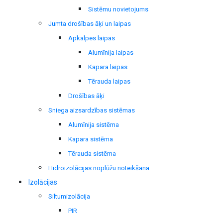
Sistēmu novietojums
Jumta drošības āķi un laipas
Apkalpes laipas
Alumīnija laipas
Kapara laipas
Tērauda laipas
Drošības āķi
Sniega aizsardzības sistēmas
Alumīnija sistēma
Kapara sistēma
Tērauda sistēma
Hidroizolācijas noplūžu noteikšana
Izolācijas
Siltumizolācija
PIR