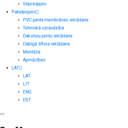
Stiprinājumi
Pakalpojumi
PVC jumta membrānas ieklāšana
Tehniskā uzraudzība
Dakstiņu jumtu ieklāšana
Dabīgā šīfera ieklāšana
Montāža
Apmācības
LAT
LAT
LIT
ENG
EST