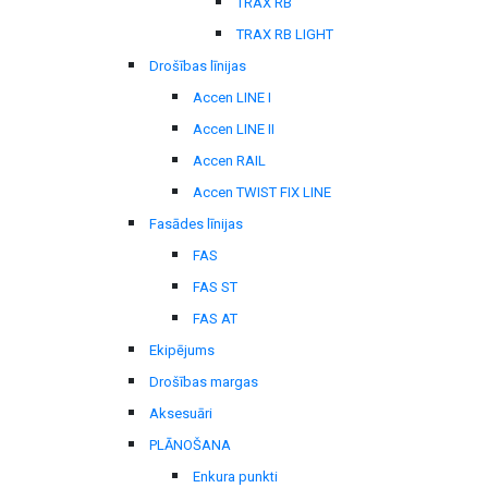
TRAX RB
TRAX RB LIGHT
Drošības līnijas
Accen LINE I
Accen LINE II
Accen RAIL
Accen TWIST FIX LINE
Fasādes līnijas
FAS
FAS ST
FAS AT
Ekipējums
Drošības margas
Aksesuāri
PLĀNOŠANA
Enkura punkti