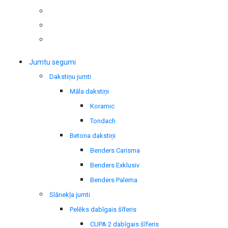
Jumtu segumi
Dakstiņu jumti
Māla dakstiņi
Koramic
Tondach
Betona dakstiņi
Benders Carisma
Benders Exklusiv
Benders Palema
Slānekļa jumti
Pelēks dabīgais šīferis
CUPA 2 dabīgais šīferis