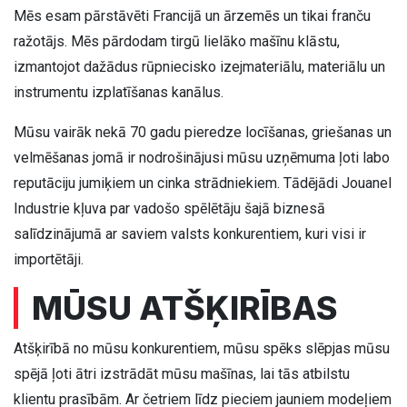
Mēs esam pārstāvēti Francijā un ārzemēs un tikai franču
ražotājs. Mēs pārdodam tirgū lielāko mašīnu klāstu,
izmantojot dažādus rūpniecisko izejmateriālu, materiālu un
instrumentu izplatīšanas kanālus.
Mūsu vairāk nekā 70 gadu pieredze locīšanas, griešanas un
velmēšanas jomā ir nodrošinājusi mūsu uzņēmuma ļoti labo
reputāciju jumiķiem un cinka strādniekiem. Tādējādi Jouanel
Industrie kļuva par vadošo spēlētāju šajā biznesā
salīdzinājumā ar saviem valsts konkurentiem, kuri visi ir
importētāji.
MŪSU ATŠĶIRĪBAS
Atšķirībā no mūsu konkurentiem, mūsu spēks slēpjas mūsu
spējā ļoti ātri izstrādāt mūsu mašīnas, lai tās atbilstu
klientu prasībām. Ar četriem līdz pieciem jauniem modeļiem