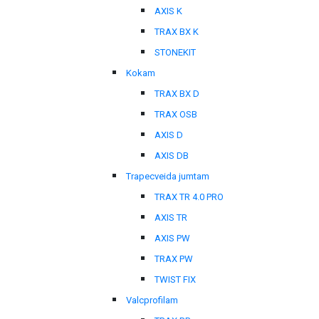
AXIS K
TRAX BX K
STONEKIT
Kokam
TRAX BX D
TRAX OSB
AXIS D
AXIS DB
Trapecveida jumtam
TRAX TR 4.0 PRO
AXIS TR
AXIS PW
TRAX PW
TWIST FIX
Valcprofilam