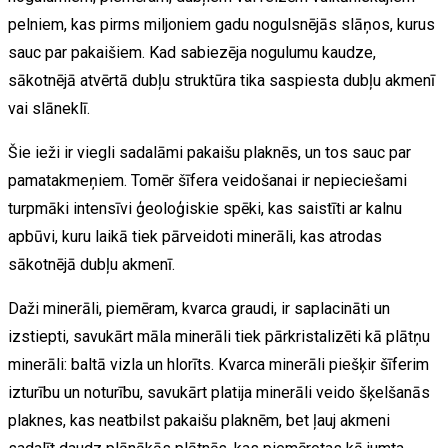
pelniem, kas pirms miljoniem gadu nogulsnējās slāņos, kurus
sauc par pakaišiem. Kad sabiezēja nogulumu kaudze,
sākotnējā atvērtā dubļu struktūra tika saspiesta dubļu akmenī
vai slāneklī.
Šie ieži ir viegli sadalāmi pakaišu plaknēs, un tos sauc par
pamatakmeņiem. Tomēr šīfera veidošanai ir nepieciešami
turpmāki intensīvi ģeoloģiskie spēki, kas saistīti ar kalnu
apbūvi, kuru laikā tiek pārveidoti minerāli, kas atrodas
sākotnējā dubļu akmenī.
Daži minerāli, piemēram, kvarca graudi, ir saplacināti un
izstiepti, savukārt māla minerāli tiek pārkristalizēti kā plātņu
minerāli: baltā vizla un hlorīts. Kvarca minerāli piešķir šīferim
izturību un noturību, savukārt platija minerāli veido šķelšanās
plaknes, kas neatbilst pakaišu plaknēm, bet ļauj akmeni