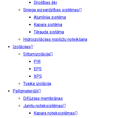
Drošības āķi
Sniega aizsardzības sistēmas
Alumīnija sistēma
Kapara sistēma
Tērauda sistēma
Hidroizolācijas noplūžu noteikšana
Izolācijas
Siltumizolācija
PIR
EPS
XPS
Tvaika izolācija
Palīgmateriāli
Difūzijas membrānas
Jumtu noteksistēmas
Kapara noteksistēmas