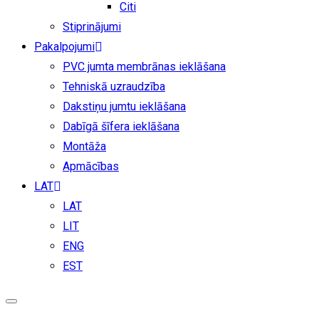
Citi
Stiprinājumi
Pakalpojumi
PVC jumta membrānas ieklāšana
Tehniskā uzraudzība
Dakstiņu jumtu ieklāšana
Dabīgā šīfera ieklāšana
Montāža
Apmācības
LAT
LAT
LIT
ENG
EST