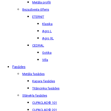
Metāla profili
Bezazbesta šīferis
ETERNIT
Klasika
Agro L
Agro XL
CEDRAL
Gotika
Villa
Fasādes
Metāla fasādes
Kapara fasādes
Titāncinka fasādes
Slānekļa fasādes
CUPACLAD® 101
CUPACLAD® 201