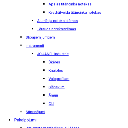
Apaļas titāncinka notekas
Kvadrātveida titāncinka notekas
Alumīnija noteksistēmas
Tērauda noteksistēmas
Slīpajiem jumtiem
Instrumenti
JOUANEL Industrie
Šķēres
Knaibles
Valcprofilam
Slāneklim
Āmuri
Citi
Stiprinājumi
Pakalpojumi