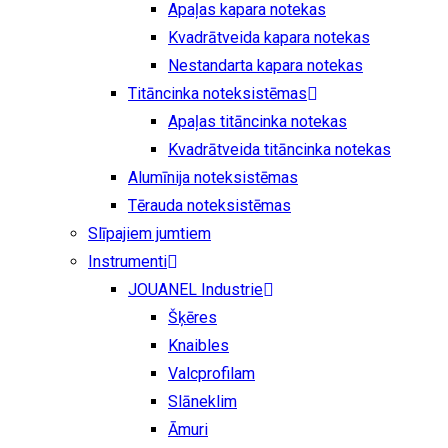
Apaļas kapara notekas
Kvadrātveida kapara notekas
Nestandarta kapara notekas
Titāncinka noteksistēmas
Apaļas titāncinka notekas
Kvadrātveida titāncinka notekas
Alumīnija noteksistēmas
Tērauda noteksistēmas
Slīpajiem jumtiem
Instrumenti
JOUANEL Industrie
Šķēres
Knaibles
Valcprofilam
Slāneklim
Āmuri