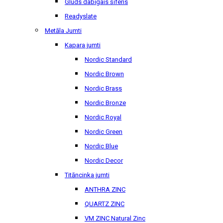
Gluds dabīgais šīferis
Readyslate
Metāla Jumti
Kapara jumti
Nordic Standard
Nordic Brown
Nordic Brass
Nordic Bronze
Nordic Royal
Nordic Green
Nordic Blue
Nordic Decor
Titāncinka jumti
ANTHRA ZINC
QUARTZ ZINC
VM ZINC Natural Zinc