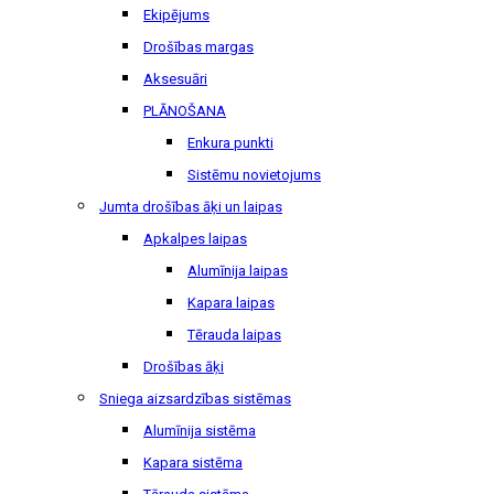
Ekipējums
Drošības margas
Aksesuāri
PLĀNOŠANA
Enkura punkti
Sistēmu novietojums
Jumta drošības āķi un laipas
Apkalpes laipas
Alumīnija laipas
Kapara laipas
Tērauda laipas
Drošības āķi
Sniega aizsardzības sistēmas
Alumīnija sistēma
Kapara sistēma