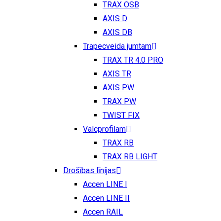
TRAX OSB
AXIS D
AXIS DB
Trapecveida jumtam
TRAX TR 4.0 PRO
AXIS TR
AXIS PW
TRAX PW
TWIST FIX
Valcprofilam
TRAX RB
TRAX RB LIGHT
Drošības līnijas
Accen LINE I
Accen LINE II
Accen RAIL