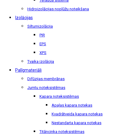
Tērauda sistēma
Hidroizolācijas noplūžu noteikšana
Izolācijas
Siltumizolācija
PIR
EPS
XPS
Tvaika izolācija
Palīgmateriāli
Difūzijas membrānas
Jumtu noteksistēmas
Kapara noteksistēmas
Apaļas kapara notekas
Kvadrātveida kapara notekas
Nestandarta kapara notekas
Titāncinka noteksistēmas