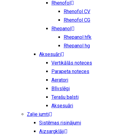
Rhenofol
Rhenofol CV
Rhenofol CG
Rhepanol
Rhepanol hfk
Rhepanol hg
Aksesuāri
Vertikālās noteces
Parapeta noteces
Aeratori
Blīvslēgi
Terašu balsti
Aksesuāri
Zaļie jumti
Sistēmas risinājumi
Aizsargklāji