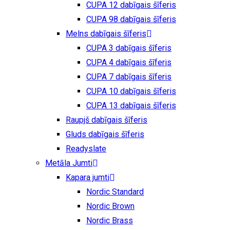
CUPA 12 dabīgais šīferis
CUPA 98 dabīgais šīferis
Melns dabīgais šīferis
CUPA 3 dabīgais šīferis
CUPA 4 dabīgais šīferis
CUPA 7 dabīgais šīferis
CUPA 10 dabīgais šīferis
CUPA 13 dabīgais šīferis
Raupjš dabīgais šīferis
Gluds dabīgais šīferis
Readyslate
Metāla Jumti
Kapara jumti
Nordic Standard
Nordic Brown
Nordic Brass