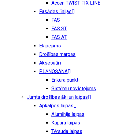
Accen TWIST FIX LINE
Fasādes līnijas
FAS
FAS ST
FAS AT
Ekipējums
Drošības margas
Aksesuāri
PLĀNOŠANA
Enkura punkti
Sistēmu novietojums
Jumta drošības āķi un laipas
Apkalpes laipas
Alumīnija laipas
Kapara laipas
Tērauda laipas