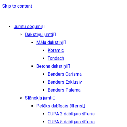
Skip to content
Jumtu segumi
Dakstiņu jumti
Māla dakstiņi
Koramic
Tondach
Betona dakstiņi
Benders Carisma
Benders Exklusiv
Benders Palema
Slānekļa jumti
Pelēks dabīgais šīferis
CUPA 2 dabīgais šīferis
CUPA 5 dabīgais šīferis