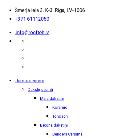
Šmerļa iela 3, K-3, Rīga, LV-1006
+371 61112050
info@roofteh.lv
Jumtu segumi
Dakstiņu jumti
Māla dakstiņi
Koramic
Tondach
Betona dakstiņi
Benders Carisma