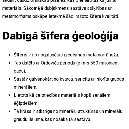
sadalīt daudz plānākās plātnēs, kas piemērotas kā jumta
materiāls. Sākotnējā dubļakmens sastāva atšķirības un
metamorfisma pakāpe ietekmē šādi ražoto šīfera kvalitāti.
Dabīgā šīfera ģeoloģija
Šīferis ir no nogulsnētas izcelsmes metamorfā ieža.
Tas datēts ar Ordoviča periodu (pirms 550 miljoniem
gadu).
Sastāv galvenokārt no kvarca, sericīta un hlorīta grupas
minerāliem.
Lietots kā celtniecības materiāls kopš senajiem
ēģiptiešiem.
Tā krāsa ir atkarīga no minerālu struktūras un minerālu
graudu lieluma, kas nosaka tā sastāvu.