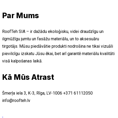
Par Mums
RoofTeh SIA – ir dažādu ekoloģisku, videi draudzīgu un
ilgmūžīgu jumtu un fasāžu materiālu, un to aksesuāru
tirgotājs. Mūsu piedāvātie produkti nodrošina ne tikai vizuāli
pievilcīgu izskatu Jūsu ēkai, bet arī garantē materiālu kvalitāti
visā kalpošanas laikā.
Kā Mūs Atrast
Šmerļa iela 3, K-3, Rīga, LV-1006
+371 61112050
info@roofteh.lv