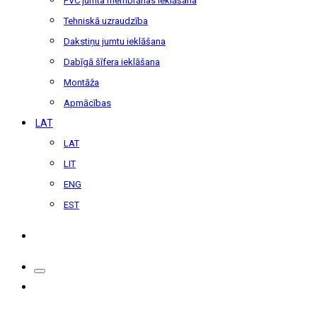
PVC jumta membrānas ieklāšana
Tehniskā uzraudzība
Dakstiņu jumtu ieklāšana
Dabīgā šīfera ieklāšana
Montāža
Apmācības
LAT
LAT
LIT
ENG
EST