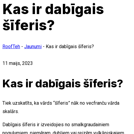
Kas ir dabīgais
šīferis?
RoofTeh
-
Jaunumi
-
Kas ir dabīgais šīferis?
11 maijs, 2023
Kas ir dabīgais šīferis?
Tiek uzskatīts, ka vārds “šīferis” nāk no vecfranču vārda
skalārs.
Dabīgais šīferis ir izveidojies no smalkgraudainiem
nogulumiem, piemēram, dubļiem vai reizēm vulkāniskajiem