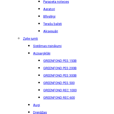
Parapeta noteces
Aeratori
Blīvslēgi
Terašu balsti
Aksesuāri
Zaļie jumti
Sistēmas risinājumi
Aizsargklāji
GREENFOND PES 150B
GREENFOND PES 200B
GREENFOND PES 300B
GREENFOND PES 500
GREENFOND REC 1000
GREENFOND REC 600
Augi
Drenāžas