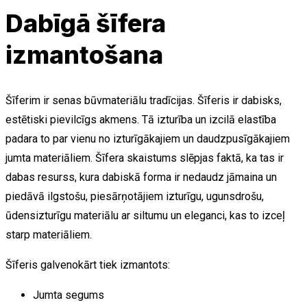
Dabīgā šīfera
izmantošana
Šīferim ir senas būvmateriālu tradīcijas. Šīferis ir dabisks,
estētiski pievilcīgs akmens. Tā izturība un izcilā elastība
padara to par vienu no izturīgākajiem un daudzpusīgākajiem
jumta materiāliem. Šīfera skaistums slēpjas faktā, ka tas ir
dabas resurss, kura dabiskā forma ir nedaudz jāmaina un
piedāvā ilgstošu, piesārņotājiem izturīgu, ugunsdrošu,
ūdensizturīgu materiālu ar siltumu un eleganci, kas to izceļ
starp materiāliem.
Šīferis galvenokārt tiek izmantots:
Jumta segums