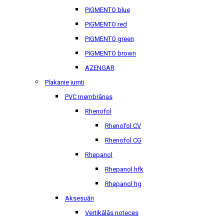
PIGMENTO blue
PIGMENTO red
PIGMENTO green
PIGMENTO brown
AZENGAR
Plakanie jumti
PVC membrānas
Rhenofol
Rhenofol CV
Rhenofol CG
Rhepanol
Rhepanol hfk
Rhepanol hg
Aksesuāri
Vertikālās noteces