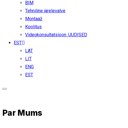
BIM
Tehniline järelevalve
Montaaž
Koolitus
Videokonsultatsioon. UUDISED
EST
LAT
LIT
ENG
EST
Par Mums