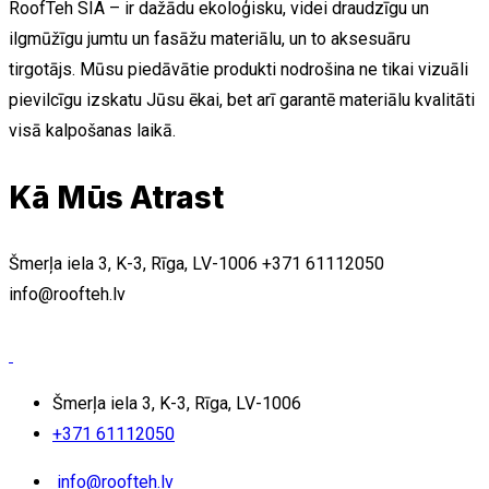
RoofTeh SIA – ir dažādu ekoloģisku, videi draudzīgu un
ilgmūžīgu jumtu un fasāžu materiālu, un to aksesuāru
tirgotājs. Mūsu piedāvātie produkti nodrošina ne tikai vizuāli
pievilcīgu izskatu Jūsu ēkai, bet arī garantē materiālu kvalitāti
visā kalpošanas laikā.
Kā Mūs Atrast
Šmerļa iela 3, K-3, Rīga, LV-1006
+371 61112050
info@roofteh.lv
Šmerļa iela 3, K-3, Rīga, LV-1006
+371 61112050
info@roofteh.lv