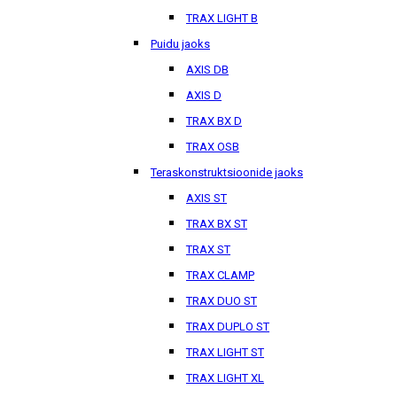
TRAX LIGHT B
Puidu jaoks
AXIS DB
AXIS D
TRAX BX D
TRAX OSB
Teraskonstruktsioonide jaoks
AXIS ST
TRAX BX ST
TRAX ST
TRAX CLAMP
TRAX DUO ST
TRAX DUPLO ST
TRAX LIGHT ST
TRAX LIGHT XL