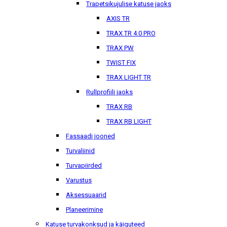
Trapetsikujulise katuse jaoks
AXIS TR
TRAX TR 4.0 PRO
TRAX PW
TWIST FIX
TRAX LIGHT TR
Rullprofiili jaoks
TRAX RB
TRAX RB LIGHT
Fassaadi jooned
Turvaliinid
Turvapiirded
Varustus
Aksessuaarid
Planeerimine
Katuse turvakonksud ja käiguteed