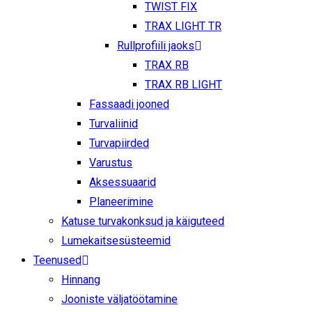
TWIST FIX
TRAX LIGHT TR
Rullprofiili jaoks
TRAX RB
TRAX RB LIGHT
Fassaadi jooned
Turvaliinid
Turvapiirded
Varustus
Aksessuaarid
Planeerimine
Katuse turvakonksud ja käiguteed
Lumekaitsesüsteemid
Teenused
Hinnang
Jooniste väljatöötamine