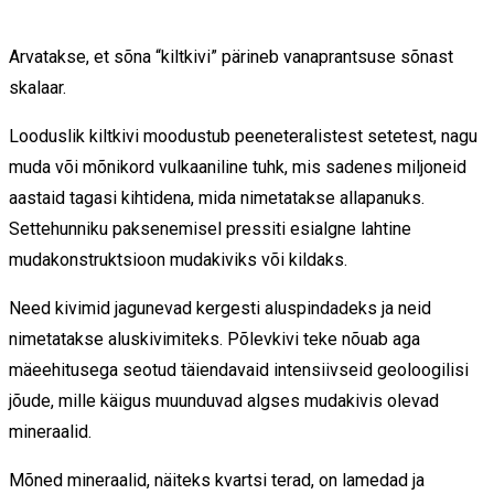
Arvatakse, et sõna “kiltkivi” pärineb vanaprantsuse sõnast
skalaar.
Looduslik kiltkivi moodustub peeneteralistest setetest, nagu
muda või mõnikord vulkaaniline tuhk, mis sadenes miljoneid
aastaid tagasi kihtidena, mida nimetatakse allapanuks.
Settehunniku paksenemisel pressiti esialgne lahtine
mudakonstruktsioon mudakiviks või kildaks.
Need kivimid jagunevad kergesti aluspindadeks ja neid
nimetatakse aluskivimiteks. Põlevkivi teke nõuab aga
mäeehitusega seotud täiendavaid intensiivseid geoloogilisi
jõude, mille käigus muunduvad algses mudakivis olevad
mineraalid.
Mõned mineraalid, näiteks kvartsi terad, on lamedad ja