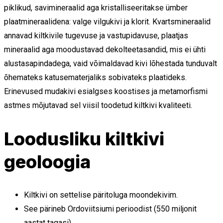
piklikud, savimineraalid aga kristalliseeritakse ümber
plaatmineraalidena: valge vilgukivi ja klorit. Kvartsmineraalid
annavad kiltkivile tugevuse ja vastupidavuse, plaatjas
mineraalid aga moodustavad dekolteetasandid, mis ei ühti
alustasapindadega, vaid võimaldavad kivi lõhestada tunduvalt
õhemateks katusematerjaliks sobivateks plaatideks.
Erinevused mudakivi esialgses koostises ja metamorfismi
astmes mõjutavad sel viisil toodetud kiltkivi kvaliteeti.
Loodusliku kiltkivi
geoloogia
Kiltkivi on settelise päritoluga moondekivim.
See pärineb Ordoviitsiumi perioodist (550 miljonit
aastat tagasi).