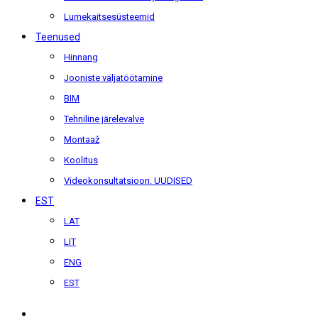
Lumekaitsesüsteemid
Teenused
Hinnang
Jooniste väljatöötamine
BIM
Tehniline järelevalve
Montaaž
Koolitus
Videokonsultatsioon. UUDISED
EST
LAT
LIT
ENG
EST