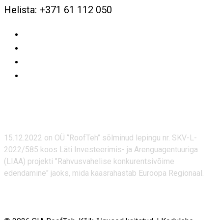
15.12.2022 on OÜ ‘’RoofTeh’’ sõlminud lepingu nr. SKV-L-
2022/585 koos Läti Investeerimis- ja Arenguagentuuriga
(LIAA) projekti "Rahvusvahelise konkurentsivõime
edendamine" jaoks, mida kaasrahastab Euroopa Regionaal.