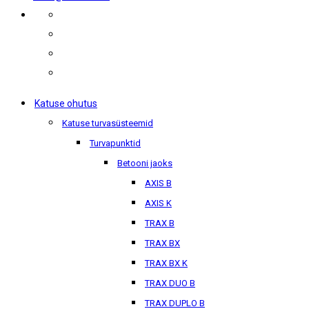
Katuse ohutus
Katuse turvasüsteemid
Turvapunktid
Betooni jaoks
AXIS B
AXIS K
TRAX B
TRAX BX
TRAX BX K
TRAX DUO B
TRAX DUPLO B