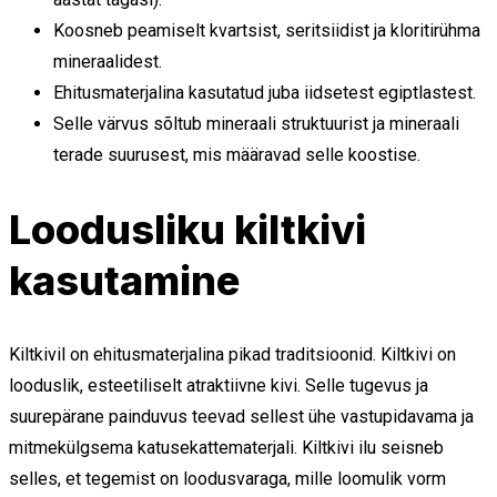
Koosneb peamiselt kvartsist, seritsiidist ja kloritirühma
mineraalidest.
Ehitusmaterjalina kasutatud juba iidsetest egiptlastest.
Selle värvus sõltub mineraali struktuurist ja mineraali
terade suurusest, mis määravad selle koostise.
Loodusliku kiltkivi
kasutamine
Kiltkivil on ehitusmaterjalina pikad traditsioonid. Kiltkivi on
looduslik, esteetiliselt atraktiivne kivi. Selle tugevus ja
suurepärane painduvus teevad sellest ühe vastupidavama ja
mitmekülgsema katusekattematerjali. Kiltkivi ilu seisneb
selles, et tegemist on loodusvaraga, mille loomulik vorm