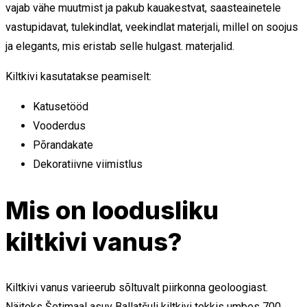
vajab vähe muutmist ja pakub kauakestvat, saasteainetele
vastupidavat, tulekindlat, veekindlat materjali, millel on soojus
ja elegants, mis eristab selle hulgast. materjalid.
Kiltkivi kasutatakse peamiselt:
Katusetööd
Vooderdus
Põrandakate
Dekoratiivne viimistlus
Mis on loodusliku
kiltkivi vanus?
Kiltkivi vanus varieerub sõltuvalt piirkonna geoloogiast.
Näiteks Šotimaal asuv Ballatšuli kiltkivi tekkis umbes 700