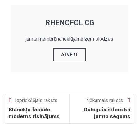
RHENOFOL CG
jumta membrāna ieklājama zem slodzes
ATVĒRT
Iepriekšējais raksts
Nākamais raksts
Slānekļa fasāde
Dabīgais šīfers kā
moderns risinājums
jumta segums