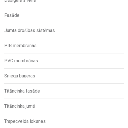
Dabīgais šīferis
Fasāde
Jumta drošības sistēmas
PIB membrānas
PVC membrānas
Sniega barjeras
Titāncinka fasāde
Titāncinka jumti
Trapecveida loksnes