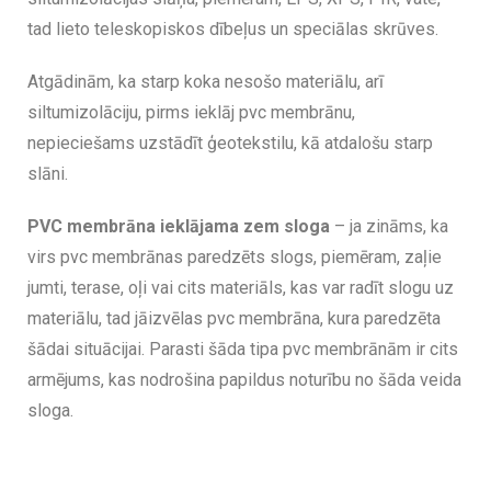
tad lieto teleskopiskos dībeļus un speciālas skrūves.
Atgādinām, ka starp koka nesošo materiālu, arī
siltumizolāciju, pirms ieklāj pvc membrānu,
nepieciešams uzstādīt ģeotekstilu, kā atdalošu starp
slāni.
PVC membrāna ieklājama zem sloga
– ja zināms, ka
virs pvc membrānas paredzēts slogs, piemēram, zaļie
jumti, terase, oļi vai cits materiāls, kas var radīt slogu uz
materiālu, tad jāizvēlas pvc membrāna, kura paredzēta
šādai situācijai. Parasti šāda tipa pvc membrānām ir cits
armējums, kas nodrošina papildus noturību no šāda veida
sloga.