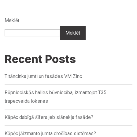
Meklēt
Meklēt
Recent Posts
Titāncinka jumti un fasādes VM Zinc
Rūpnieciskās halles būvniecība, izmantojot T35
trapecveida loksnes
Kāpēc dabīgā šīfera jeb slānekļa fasāde?
Kāpēc jāizmanto jumta drošības sistēmas?