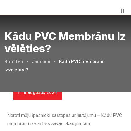
Kādu PVC Membrānu Iz
Vēlēties?
RoofTeh
-
Jaunumi
-
Kādu PVC membrānu
izvēlēties?
6 augusts, 2024
Nereti māju īpasnieki sastopas ar jautājumu – Kādu PVC
membrānu izvēlēties savas ēkas jumtam.