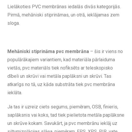
Lielākoties PVC membrānas iedalās divās kategorijās.
Pirmā, mehāniski stiprināmas, un otrā, ieklājamas zem
sloga.
Mehāniski stiprināma pvc membrāna
– šis ir viens no
populārākajiem variantiem, kad materiāla pārlaiduma
vietās, pvc materiāls tiek nofiksēts ar teleskopisko
dībeli un skrūvi vai metāla paplāksni un skrūvi. Tas
atkarīgs no tā, uz kāda substrāta tiek pvc membrāna
ieklāta.
Ja tas ir uzreiz ciets segums, piemēram, OSB, finieris,
saplāksnis vai koks, tad tiek pielietota metāla paplāksne
un skrūve kokam. Savukārt, ja pvc membrānu ieklāj uz
siltumizolācijas slāņa, piemēram, EPS, XPS, PIR, vate,