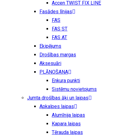
Accen TWIST FIX LINE
Fasādes līnijas
FAS
FAS ST
FAS AT
Ekipējums
Drošības margas
Aksesuāri
PLĀNOŠANA
Enkura punkti
Sistēmu novietojums
Jumta drošības āķi un laipas
Apkalpes laipas
Alumīnija laipas
Kapara laipas
Tērauda laipas