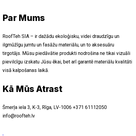
Par Mums
RoofTeh SIA – ir dažādu ekoloģisku, videi draudzīgu un
ilgmūžīgu jumtu un fasāžu materiālu, un to aksesuāru
tirgotājs. Mūsu piedāvātie produkti nodrošina ne tikai vizuāli
pievilcīgu izskatu Jūsu ēkai, bet arī garantē materiālu kvalitāti
visā kalpošanas laikā.
Kā Mūs Atrast
Šmerļa iela 3, K-3, Rīga, LV-1006
+371 61112050
info@roofteh.lv