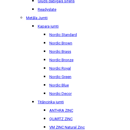
Gluds dabīgais šīferis
Readyslate
Metāla Jumti
Kapara jumti
Nordic Standard
Nordic Brown
Nordic Brass
Nordic Bronze
Nordic Royal
Nordic Green
Nordic Blue
Nordic Decor
Titāncinka jumti
ANTHRA ZINC
QUARTZ ZINC
VM ZINC Natural Zinc