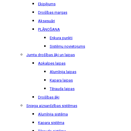
Ekipējums
Drošības margas
Aksesuāri
PLĀNOŠANA
Enkura punkti
Sistēmu novietojums
Jumta drošības āķi un laipas
Apkalpes laipas
Alumīnija laipas
Kapara laipas
Tērauda laipas
Drošības āķi
Sniega aizsardzības sistēmas
Alumīnija sistēma
Kapara sistēma