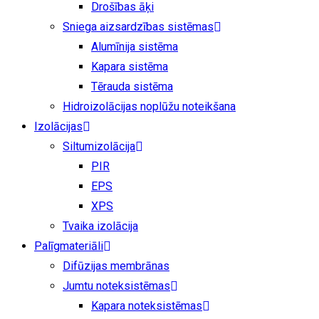
Drošības āķi
Sniega aizsardzības sistēmas
Alumīnija sistēma
Kapara sistēma
Tērauda sistēma
Hidroizolācijas noplūžu noteikšana
Izolācijas
Siltumizolācija
PIR
EPS
XPS
Tvaika izolācija
Palīgmateriāli
Difūzijas membrānas
Jumtu noteksistēmas
Kapara noteksistēmas