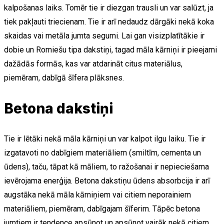
kalpošanas laiks. Tomēr tie ir diezgan trausli un var salūzt, ja
tiek pakļauti triecienam. Tie ir arī nedaudz dārgāki nekā koka
skaidas vai metāla jumta segumi. Lai gan visizplatītākie ir
dobie un Romiešu tipa dakstiņi, tagad māla kārniņi ir pieejami
dažādās formās, kas var atdarināt citus materiālus,
piemēram, dabīgā šīfera plāksnes.
Betona dakstiņi
Tie ir lētāki nekā māla kārniņi un var kalpot ilgu laiku. Tie ir
izgatavoti no dabīgiem materiāliem (smiltīm, cementa un
ūdens), taču, tāpat kā māliem, to ražošanai ir nepieciešama
ievērojama enerģija. Betona dakstiņu ūdens absorbcija ir arī
augstāka nekā māla kārniņiem vai citiem neporainiem
materiāliem, piemēram, dabīgajam šīferim. Tāpēc betona
jumtiem ir tendence apsūnot un apsūnot vairāk nekā citiem