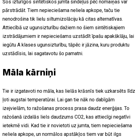
Šos izturīgos sintētiskos jumta šindeļus pēc nomaiņas var
pārstrādāt. Tiem nepieciešama neliela apkope, taču tie
nenodrošina tik lielu siltumizolāciju kā citas alternatīvas.
Attiecībā uz ugunsizturību dažiem no šiem sintētiskajiem
izstrādājumiem ir nepieciešams uzstādīt īpašu apakšklāju, lai
iegūtu A klases ugunsizturību, tāpēc ir jāzina, kuru produktu
uzstādīsis, lai sagatavotu šo pamatni.
Māla kārniņi
Tie ir izgatavoti no māla, kas lielās krāsnīs tiek uzkarsēts līdz
ļoti augstai temperatūrai. Lai gan tie nāk no dabīgām
izejvielām, to ražošanas process prasa daudz enerģijas. To
ražošanā izdalās liels daudzums CO2, kas attiecīgi negatīvi
ietekmē vidi. Kad tie ir novietoti uz jumta, tiem nepieciešama
neliela apkope, un normālos apstākļos tiem var būt ilgs