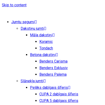
Skip to content
Jumtu segumi
Dakstiņu jumti
Māla dakstiņi
Koramic
Tondach
Betona dakstiņi
Benders Carisma
Benders Exklusiv
Benders Palema
Slānekļa jumti
Pelēks dabīgais šīferis
CUPA 2 dabīgais šīferis
CUPA 5 dabīgais šīferis