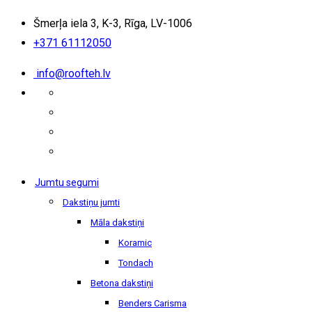
Šmerļa iela 3, K-3, Rīga, LV-1006
+371 61112050
info@roofteh.lv
Jumtu segumi
Dakstiņu jumti
Māla dakstiņi
Koramic
Tondach
Betona dakstiņi
Benders Carisma