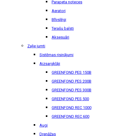
Parapeta noteces
Aeratori
Blīvslēgi
Terašu balsti
Aksesuāri
Zaļie jumti
Sistēmas risinājumi
Aizsargklāji
GREENFOND PES 150B
GREENFOND PES 200B
GREENFOND PES 300B
GREENFOND PES 500
GREENFOND REC 1000
GREENFOND REC 600
Augi
Drenāžas