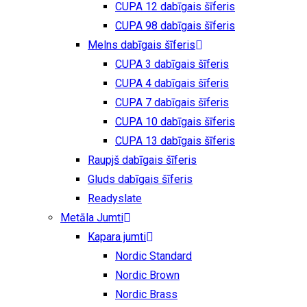
CUPA 12 dabīgais šīferis
CUPA 98 dabīgais šīferis
Melns dabīgais šīferis
CUPA 3 dabīgais šīferis
CUPA 4 dabīgais šīferis
CUPA 7 dabīgais šīferis
CUPA 10 dabīgais šīferis
CUPA 13 dabīgais šīferis
Raupjš dabīgais šīferis
Gluds dabīgais šīferis
Readyslate
Metāla Jumti
Kapara jumti
Nordic Standard
Nordic Brown
Nordic Brass