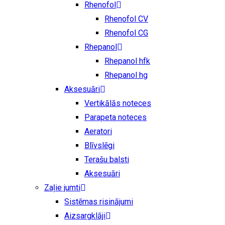
Rhenofol
Rhenofol CV
Rhenofol CG
Rhepanol
Rhepanol hfk
Rhepanol hg
Aksesuāri
Vertikālās noteces
Parapeta noteces
Aeratori
Blīvslēgi
Terašu balsti
Aksesuāri
Zaļie jumti
Sistēmas risinājumi
Aizsargklāji