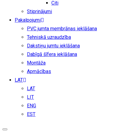
Citi
Stiprinājumi
Pakalpojumi
PVC jumta membrānas ieklāšana
Tehniskā uzraudzība
Dakstiņu jumtu ieklāšana
Dabīgā šīfera ieklāšana
Montāža
Apmācības
LAT
LAT
LIT
ENG
EST