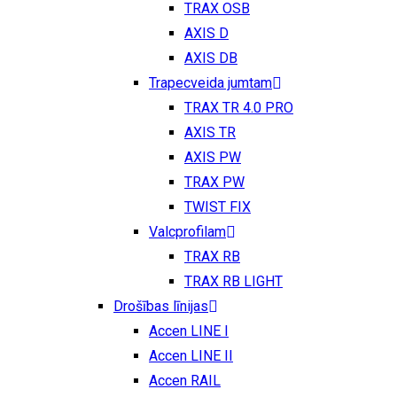
TRAX OSB
AXIS D
AXIS DB
Trapecveida jumtam
TRAX TR 4.0 PRO
AXIS TR
AXIS PW
TRAX PW
TWIST FIX
Valcprofilam
TRAX RB
TRAX RB LIGHT
Drošības līnijas
Accen LINE I
Accen LINE II
Accen RAIL