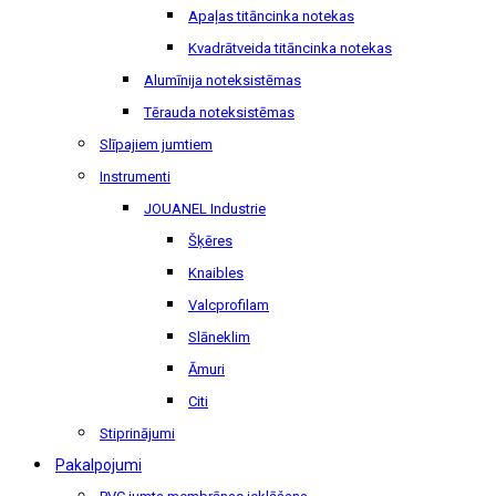
Apaļas titāncinka notekas
Kvadrātveida titāncinka notekas
Alumīnija noteksistēmas
Tērauda noteksistēmas
Slīpajiem jumtiem
Instrumenti
JOUANEL Industrie
Šķēres
Knaibles
Valcprofilam
Slāneklim
Āmuri
Citi
Stiprinājumi
Pakalpojumi