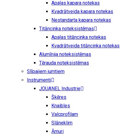
Apaļas kapara notekas
Kvadrātveida kapara notekas
Nestandarta kapara notekas
Titāncinka noteksistēmas
Apaļas titāncinka notekas
Kvadrātveida titāncinka notekas
Alumīnija noteksistēmas
Tērauda noteksistēmas
Slīpajiem jumtiem
Instrumenti
JOUANEL Industrie
Šķēres
Knaibles
Valcprofilam
Slāneklim
Āmuri