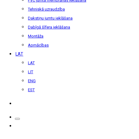
PVC jumta membrānas ieklāšana
Tehniskā uzraudzība
Dakstiņu jumtu ieklāšana
Dabīgā šīfera ieklāšana
Montāža
Apmācības
LAT
LAT
LIT
ENG
EST