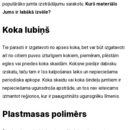
populārāko jumta izstrādājumu sarakstu.
Kurš materiāls
Jums ir labākā izvēle?
Koka lubiņš
Tie parasti ir izgatavoti no apses koka, bet var būt izgatavoti
arī no citiem puves izturīgiem kokiem, piemēram, plēstām
egles vai priedes koka skaidām. Koksne piešķir dabisku
izskatu, taču tam ir īss kalpošanas laiks un nepieciešama
periodiska apkope. Koka skaidu vai koka šindeļu jumtiem ir
nepieciešama ugunsdroša apstrāde, un tos nav ieteicams
izmantot reģionos, kur ir paaugstināts ugunsgrēku līmenis.
Plastmasas polimērs