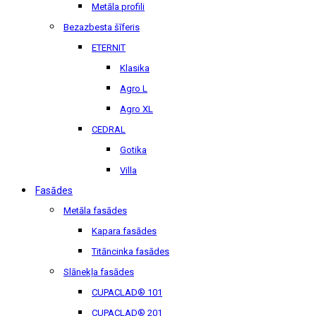
Metāla profili
Bezazbesta šīferis
ETERNIT
Klasika
Agro L
Agro XL
CEDRAL
Gotika
Villa
Fasādes
Metāla fasādes
Kapara fasādes
Titāncinka fasādes
Slānekļa fasādes
CUPACLAD® 101
CUPACLAD® 201