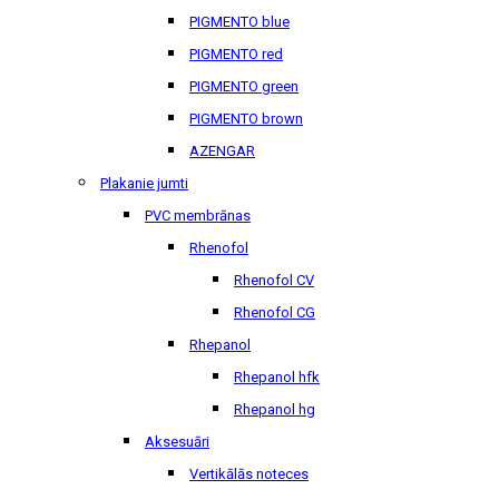
PIGMENTO blue
PIGMENTO red
PIGMENTO green
PIGMENTO brown
AZENGAR
Plakanie jumti
PVC membrānas
Rhenofol
Rhenofol CV
Rhenofol CG
Rhepanol
Rhepanol hfk
Rhepanol hg
Aksesuāri
Vertikālās noteces