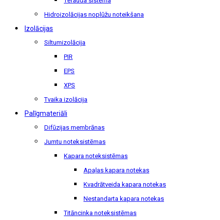
Tērauda sistēma
Hidroizolācijas noplūžu noteikšana
Izolācijas
Siltumizolācija
PIR
EPS
XPS
Tvaika izolācija
Palīgmateriāli
Difūzijas membrānas
Jumtu noteksistēmas
Kapara noteksistēmas
Apaļas kapara notekas
Kvadrātveida kapara notekas
Nestandarta kapara notekas
Titāncinka noteksistēmas