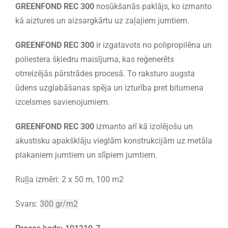
GREENFOND REC 300
nosūkšanās paklājs, ko izmanto
kā aiztures un aizsargkārtu uz zaļajiem jumtiem.
GREENFOND REC 300
ir izgatavots no polipropilēna un
poliestera šķiedru maisījuma, kas reģenerēts
otrreizējās pārstrādes procesā. To raksturo augsta
ūdens uzglabāšanas spēja un izturība pret bitumena
izcelsmes savienojumiem.
GREENFOND REC 300
izmanto arī kā izolējošu un
akustisku apakšklāju vieglām konstrukcijām uz metāla
plakaniem jumtiem un slīpiem jumtiem.
Ruļļa izmēri: 2 x 50 m, 100 m2
Svars:
300 gr/m2