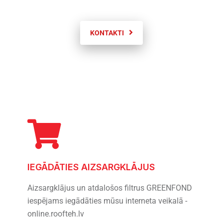
KONTAKTI
IEGĀDĀTIES AIZSARGKLĀJUS
Aizsargklājus un atdalošos filtrus GREENFOND
iespējams iegādāties mūsu interneta veikalā -
online.roofteh.lv