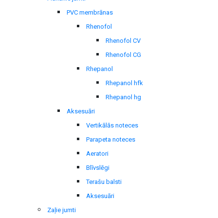
PVC membrānas
Rhenofol
Rhenofol CV
Rhenofol CG
Rhepanol
Rhepanol hfk
Rhepanol hg
Aksesuāri
Vertikālās noteces
Parapeta noteces
Aeratori
Blīvslēgi
Terašu balsti
Aksesuāri
Zaļie jumti