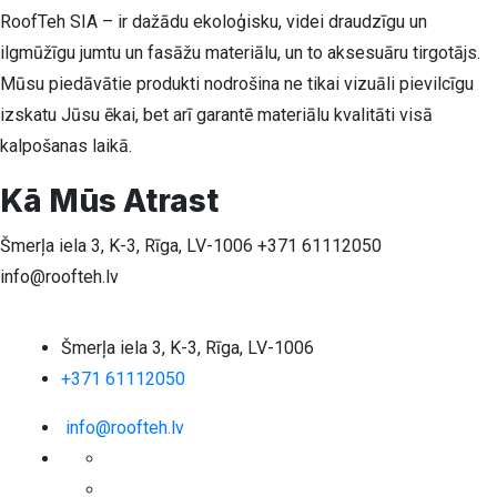
RoofTeh SIA – ir dažādu ekoloģisku, videi draudzīgu un
ilgmūžīgu jumtu un fasāžu materiālu, un to aksesuāru tirgotājs.
Mūsu piedāvātie produkti nodrošina ne tikai vizuāli pievilcīgu
izskatu Jūsu ēkai, bet arī garantē materiālu kvalitāti visā
kalpošanas laikā.
Kā Mūs Atrast
Šmerļa iela 3, K-3, Rīga, LV-1006
+371 61112050
info@roofteh.lv
Šmerļa iela 3, K-3, Rīga, LV-1006
+371 61112050
info@roofteh.lv