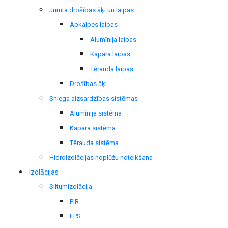
Jumta drošības āķi un laipas
Apkalpes laipas
Alumīnija laipas
Kapara laipas
Tērauda laipas
Drošības āķi
Sniega aizsardzības sistēmas
Alumīnija sistēma
Kapara sistēma
Tērauda sistēma
Hidroizolācijas noplūžu noteikšana
Izolācijas
Siltumizolācija
PIR
EPS