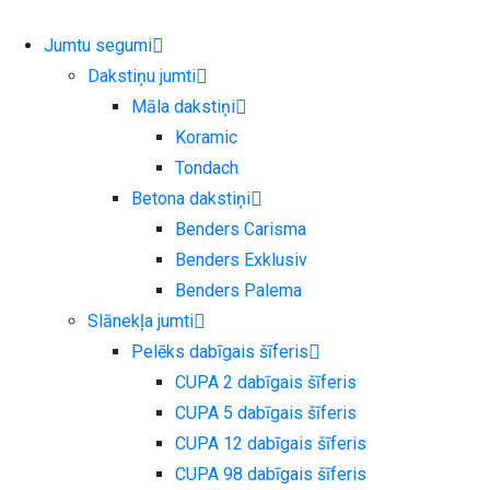
Skip
to
Jumtu segumi
content
Dakstiņu jumti
Māla dakstiņi
Koramic
Tondach
Betona dakstiņi
Benders Carisma
Benders Exklusiv
Benders Palema
Slānekļa jumti
Pelēks dabīgais šīferis
CUPA 2 dabīgais šīferis
CUPA 5 dabīgais šīferis
CUPA 12 dabīgais šīferis
CUPA 98 dabīgais šīferis