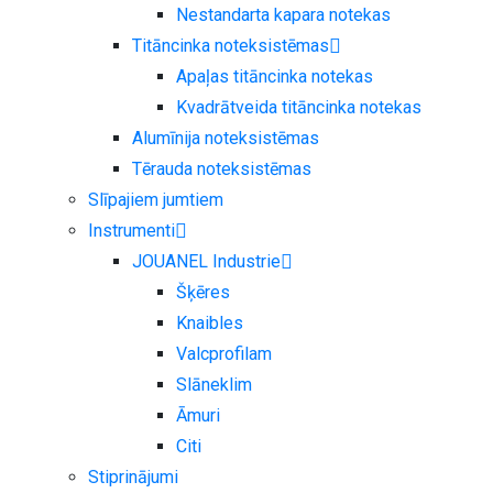
Nestandarta kapara notekas
Titāncinka noteksistēmas
Apaļas titāncinka notekas
Kvadrātveida titāncinka notekas
Alumīnija noteksistēmas
Tērauda noteksistēmas
Slīpajiem jumtiem
Instrumenti
JOUANEL Industrie
Šķēres
Knaibles
Valcprofilam
Slāneklim
Āmuri
Citi
Stiprinājumi