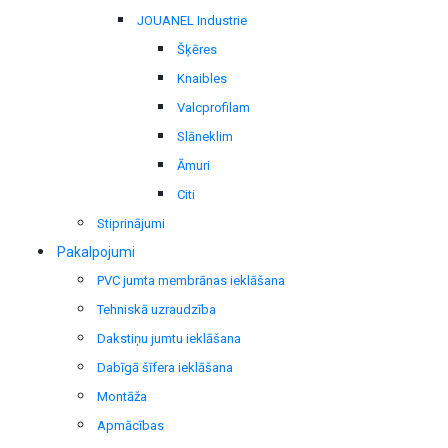
JOUANEL Industrie
Šķēres
Knaibles
Valcprofilam
Slāneklim
Āmuri
Citi
Stiprinājumi
Pakalpojumi
PVC jumta membrānas ieklāšana
Tehniskā uzraudzība
Dakstiņu jumtu ieklāšana
Dabīgā šīfera ieklāšana
Montāža
Apmācības