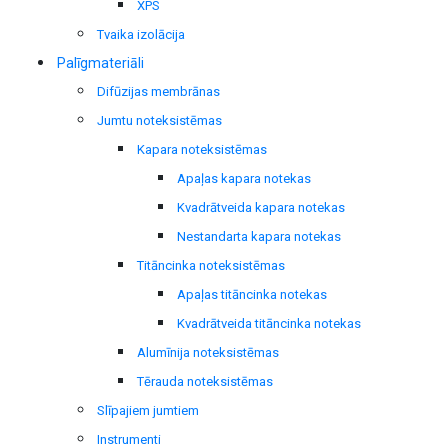
XPS
Tvaika izolācija
Palīgmateriāli
Difūzijas membrānas
Jumtu noteksistēmas
Kapara noteksistēmas
Apaļas kapara notekas
Kvadrātveida kapara notekas
Nestandarta kapara notekas
Titāncinka noteksistēmas
Apaļas titāncinka notekas
Kvadrātveida titāncinka notekas
Alumīnija noteksistēmas
Tērauda noteksistēmas
Slīpajiem jumtiem
Instrumenti