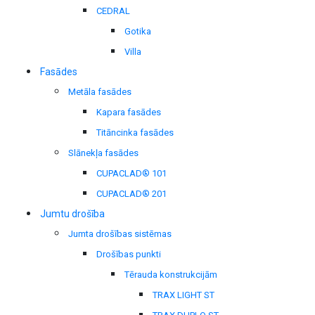
CEDRAL
Gotika
Villa
Fasādes
Metāla fasādes
Kapara fasādes
Titāncinka fasādes
Slānekļa fasādes
CUPACLAD® 101
CUPACLAD® 201
Jumtu drošība
Jumta drošības sistēmas
Drošības punkti
Tērauda konstrukcijām
TRAX LIGHT ST