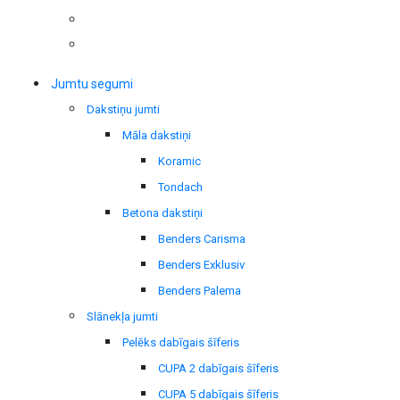
Jumtu segumi
Dakstiņu jumti
Māla dakstiņi
Koramic
Tondach
Betona dakstiņi
Benders Carisma
Benders Exklusiv
Benders Palema
Slānekļa jumti
Pelēks dabīgais šīferis
CUPA 2 dabīgais šīferis
CUPA 5 dabīgais šīferis