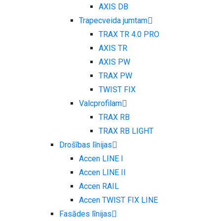
AXIS DB
Trapecveida jumtam
TRAX TR 4.0 PRO
AXIS TR
AXIS PW
TRAX PW
TWIST FIX
Valcprofilam
TRAX RB
TRAX RB LIGHT
Drošības līnijas
Accen LINE I
Accen LINE II
Accen RAIL
Accen TWIST FIX LINE
Fasādes līnijas