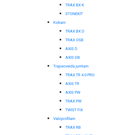
TRAX BX K
STONEKIT
Kokam
TRAX BX D
TRAX OSB
AXIS D
AXIS DB
Trapecveida jumtam
TRAX TR 4.0 PRO
AXIS TR
AXIS PW
TRAX PW
TWIST FIX
Valcprofilam
TRAX RB