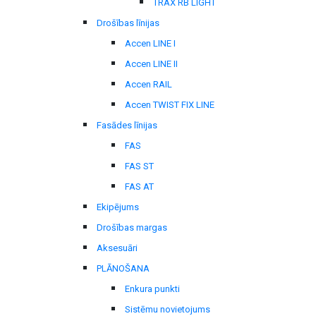
TRAX RB LIGHT
Drošības līnijas
Accen LINE I
Accen LINE II
Accen RAIL
Accen TWIST FIX LINE
Fasādes līnijas
FAS
FAS ST
FAS AT
Ekipējums
Drošības margas
Aksesuāri
PLĀNOŠANA
Enkura punkti
Sistēmu novietojums