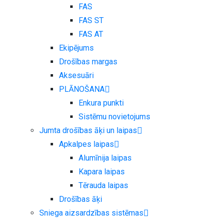
FAS
FAS ST
FAS AT
Ekipējums
Drošības margas
Aksesuāri
PLĀNOŠANA
Enkura punkti
Sistēmu novietojums
Jumta drošības āķi un laipas
Apkalpes laipas
Alumīnija laipas
Kapara laipas
Tērauda laipas
Drošības āķi
Sniega aizsardzības sistēmas