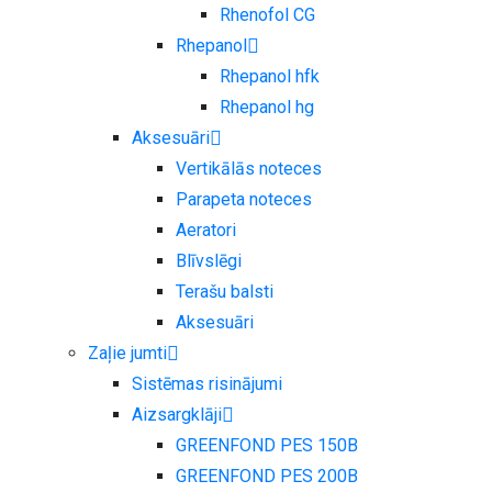
Rhenofol CG
Rhepanol
Rhepanol hfk
Rhepanol hg
Aksesuāri
Vertikālās noteces
Parapeta noteces
Aeratori
Blīvslēgi
Terašu balsti
Aksesuāri
Zaļie jumti
Sistēmas risinājumi
Aizsargklāji
GREENFOND PES 150B
GREENFOND PES 200B