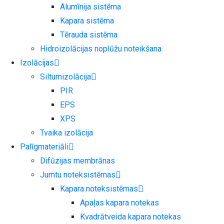
Alumīnija sistēma
Kapara sistēma
Tērauda sistēma
Hidroizolācijas noplūžu noteikšana
Izolācijas
Siltumizolācija
PIR
EPS
XPS
Tvaika izolācija
Palīgmateriāli
Difūzijas membrānas
Jumtu noteksistēmas
Kapara noteksistēmas
Apaļas kapara notekas
Kvadrātveida kapara notekas