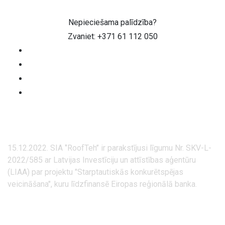
Nepieciešama palīdzība?
Zvaniet: +371 61 112 050
15.12.2022. SIA ‘’RoofTeh’’ ir parakstījusi līgumu Nr. SKV-L-
2022/585 ar Latvijas Investīciju un attīstības aģentūru
(LIAA) par projektu "Starptautiskās konkurētspējas
veicināšana", kuru līdzfinansē Eiropas reģionālā banka.