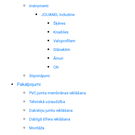
Instrumenti
JOUANEL Industrie
Šķēres
Knaibles
Valcprofilam
Slāneklim
Āmuri
Citi
Stiprinājumi
Pakalpojumi
PVC jumta membrānas ieklāšana
Tehniskā uzraudzība
Dakstiņu jumtu ieklāšana
Dabīgā šīfera ieklāšana
Montāža