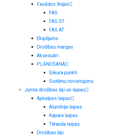
Fasādes līnijas
FAS
FAS ST
FAS AT
Ekipējums
Drošības margas
Aksesuāri
PLĀNOŠANA
Enkura punkti
Sistēmu novietojums
Jumta drošības āķi un laipas
Apkalpes laipas
Alumīnija laipas
Kapara laipas
Tērauda laipas
Drošības āķi