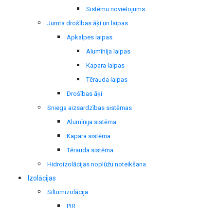
Sistēmu novietojums
Jumta drošības āķi un laipas
Apkalpes laipas
Alumīnija laipas
Kapara laipas
Tērauda laipas
Drošības āķi
Sniega aizsardzības sistēmas
Alumīnija sistēma
Kapara sistēma
Tērauda sistēma
Hidroizolācijas noplūžu noteikšana
Izolācijas
Siltumizolācija
PIR