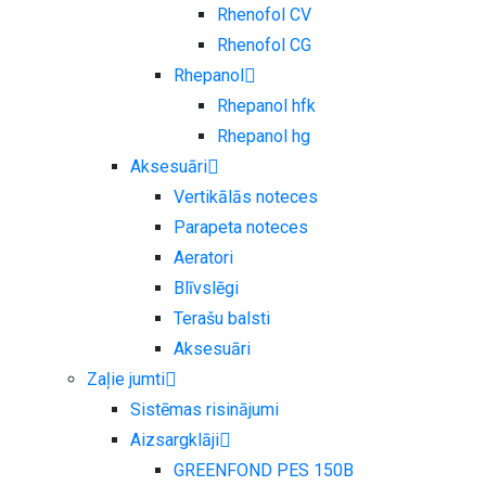
Rhenofol CV
Rhenofol CG
Rhepanol
Rhepanol hfk
Rhepanol hg
Aksesuāri
Vertikālās noteces
Parapeta noteces
Aeratori
Blīvslēgi
Terašu balsti
Aksesuāri
Zaļie jumti
Sistēmas risinājumi
Aizsargklāji
GREENFOND PES 150B