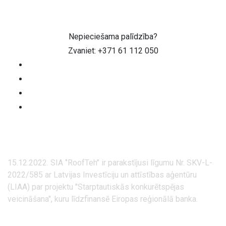
Nepieciešama palīdzība?
Zvaniet: +371 61 112 050
15.12.2022. SIA ‘’RoofTeh’’ ir parakstījusi līgumu Nr. SKV-L-
2022/585 ar Latvijas Investīciju un attīstības aģentūru
(LIAA) par projektu "Starptautiskās konkurētspējas
veicināšana", kuru līdzfinansē Eiropas reģionālā banka.