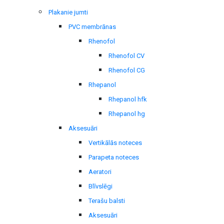
Plakanie jumti
PVC membrānas
Rhenofol
Rhenofol CV
Rhenofol CG
Rhepanol
Rhepanol hfk
Rhepanol hg
Aksesuāri
Vertikālās noteces
Parapeta noteces
Aeratori
Blīvslēgi
Terašu balsti
Aksesuāri