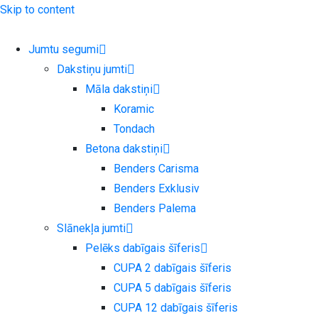
Skip to content
Jumtu segumi
Dakstiņu jumti
Māla dakstiņi
Koramic
Tondach
Betona dakstiņi
Benders Carisma
Benders Exklusiv
Benders Palema
Slānekļa jumti
Pelēks dabīgais šīferis
CUPA 2 dabīgais šīferis
CUPA 5 dabīgais šīferis
CUPA 12 dabīgais šīferis