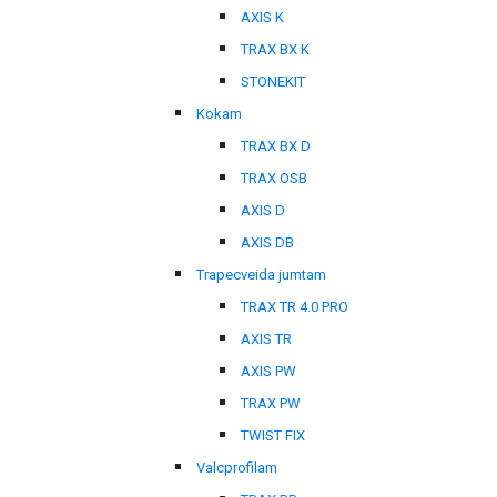
AXIS K
TRAX BX K
STONEKIT
Kokam
TRAX BX D
TRAX OSB
AXIS D
AXIS DB
Trapecveida jumtam
TRAX TR 4.0 PRO
AXIS TR
AXIS PW
TRAX PW
TWIST FIX
Valcprofilam