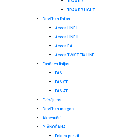
TRAX RB
TRAX RB LIGHT
Drošības līnijas
Accen LINE I
Accen LINE II
Accen RAIL
Accen TWIST FIX LINE
Fasādes līnijas
FAS
FAS ST
FAS AT
Ekipējums
Drošības margas
Aksesuāri
PLĀNOŠANA
Enkura punkti