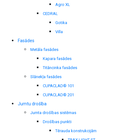
Agro XL
CEDRAL
Gotika
Villa
Fasādes
Metāla fasādes
Kapara fasādes
Titāncinka fasādes
Slānekļa fasādes
CUPACLAD® 101
CUPACLAD® 201
Jumtu drošība
Jumta drošības sistēmas
Drošības punkti
Tērauda konstrukcijām
TRAX LIGHT ST