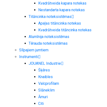
Kvadrātveida kapara notekas
Nestandarta kapara notekas
Titāncinka noteksistēmas
Apaļas titāncinka notekas
Kvadrātveida titāncinka notekas
Alumīnija noteksistēmas
Tērauda noteksistēmas
Slīpajiem jumtiem
Instrumenti
JOUANEL Industrie
Šķēres
Knaibles
Valcprofilam
Slāneklim
Āmuri
Citi