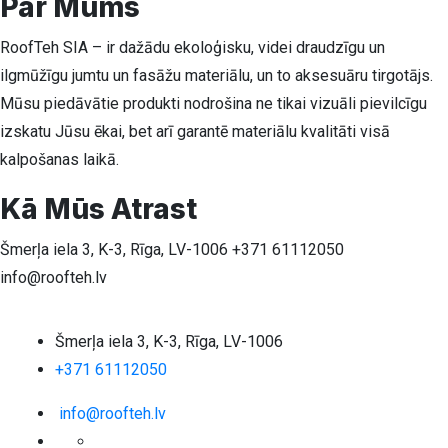
Par Mums
RoofTeh SIA – ir dažādu ekoloģisku, videi draudzīgu un
ilgmūžīgu jumtu un fasāžu materiālu, un to aksesuāru tirgotājs.
Mūsu piedāvātie produkti nodrošina ne tikai vizuāli pievilcīgu
izskatu Jūsu ēkai, bet arī garantē materiālu kvalitāti visā
kalpošanas laikā.
Kā Mūs Atrast
Šmerļa iela 3, K-3, Rīga, LV-1006
+371 61112050
info@roofteh.lv
Šmerļa iela 3, K-3, Rīga, LV-1006
+371 61112050
info@roofteh.lv