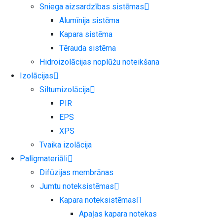
Sniega aizsardzības sistēmas
Alumīnija sistēma
Kapara sistēma
Tērauda sistēma
Hidroizolācijas noplūžu noteikšana
Izolācijas
Siltumizolācija
PIR
EPS
XPS
Tvaika izolācija
Palīgmateriāli
Difūzijas membrānas
Jumtu noteksistēmas
Kapara noteksistēmas
Apaļas kapara notekas