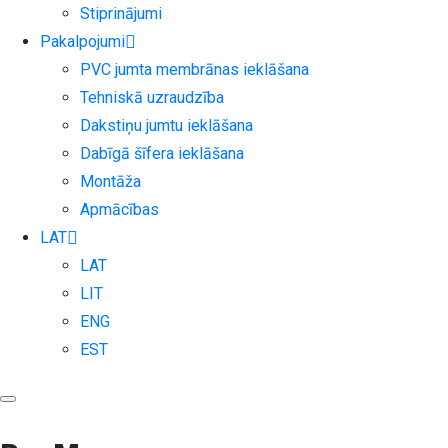
Stiprinājumi
Pakalpojumi
PVC jumta membrānas ieklāšana
Tehniskā uzraudzība
Dakstiņu jumtu ieklāšana
Dabīgā šīfera ieklāšana
Montāža
Apmācības
LAT
LAT
LIT
ENG
EST