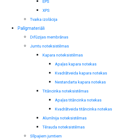
EPS
XPS
Tvaika izolācija
Palīgmateriāli
Difūzijas membrānas
Jumtu noteksistēmas
Kapara noteksistēmas
Apaļas kapara notekas
Kvadrātveida kapara notekas
Nestandarta kapara notekas
Titāncinka noteksistēmas
Apaļas titāncinka notekas
Kvadrātveida titāncinka notekas
Alumīnija noteksistēmas
Tērauda noteksistēmas
Slīpajiem jumtiem