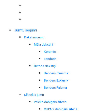
Jumtu segumi
Dakstiņu jumti
Māla dakstiņi
Koramic
Tondach
Betona dakstiņi
Benders Carisma
Benders Exklusiv
Benders Palema
Slānekļa jumti
Pelēks dabīgais šīferis
CUPA 2 dabīgais šīferis