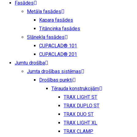
Fasādes
Metāla fasādes
Kapara fasādes
Titāncinka fasādes
Slānekļa fasādes
CUPACLAD® 101
CUPACLAD® 201
Jumtu drošība
Jumta drošības sistēmas
Drošības punkti
Tērauda konstrukcijām
TRAX LIGHT ST
TRAX DUPLO ST
TRAX DUO ST
TRAX LIGHT XL
TRAX CLAMP