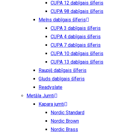
CUPA 12 dabīgais šīferis
CUPA 98 dabīgais šīferis
Melns dabīgais šīferis
CUPA 3 dabīgais šīferis
CUPA 4 dabīgais šīferis
CUPA 7 dabīgais šīferis
CUPA 10 dabīgais šīferis
CUPA 13 dabīgais šīferis
Raupjš dabīgais šīferis
Gluds dabīgais šīferis
Readyslate
Metāla Jumti
Kapara jumti
Nordic Standard
Nordic Brown
Nordic Brass