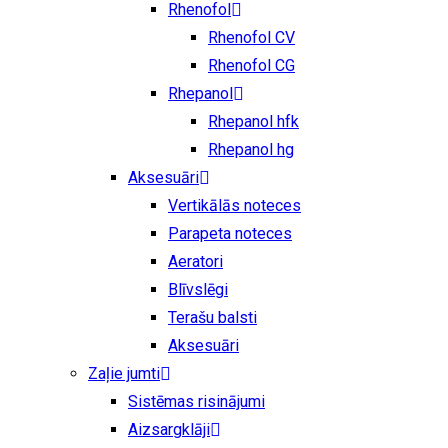
Rhenofol
Rhenofol CV
Rhenofol CG
Rhepanol
Rhepanol hfk
Rhepanol hg
Aksesuāri
Vertikālās noteces
Parapeta noteces
Aeratori
Blīvslēgi
Terašu balsti
Aksesuāri
Zaļie jumti
Sistēmas risinājumi
Aizsargklāji