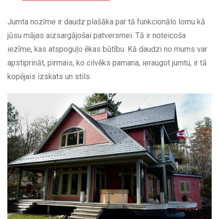
Jumta nozīme ir daudz plašāka par tā funkcionālo lomu kā
jūsu mājas aizsargājošai patversmei. Tā ir noteicoša
iezīme, kas atspoguļo ēkas būtību. Kā daudzi no mums var
apstiprināt, pirmais, ko cilvēks pamana, ieraugot jumtu, ir tā
kopējais izskats un stils.