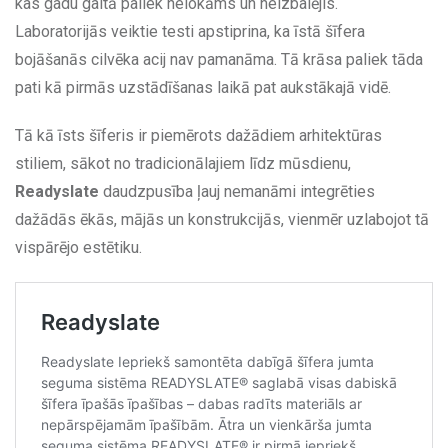
kas gadu gaitā paliek nelokāms un neizbalējis.
Laboratorijās veiktie testi apstiprina, ka īstā šīfera
bojāšanās cilvēka acij nav pamanāma. Tā krāsa paliek tāda
pati kā pirmās uzstādīšanas laikā pat aukstākajā vidē.
Tā kā īsts šīferis ir piemērots dažādiem arhitektūras
stiliem, sākot no tradicionālajiem līdz mūsdienu,
Readyslate
daudzpusība ļauj nemanāmi integrēties
dažādās ēkās, mājās un konstrukcijās, vienmēr uzlabojot tā
vispārējo estētiku.