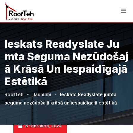
Skip
to
content
Ieskats Readyslate Ju
Mta Seguma Nezūdošaj
Ā Krāsā Un Iespaidīgajā
Estētikā
RoofTeh
-
Jaunumi
-
Ieskats Readyslate jumta
seguma nezūdošajā krāsā un iespaidīgajā estētikā
8 februāris, 2024