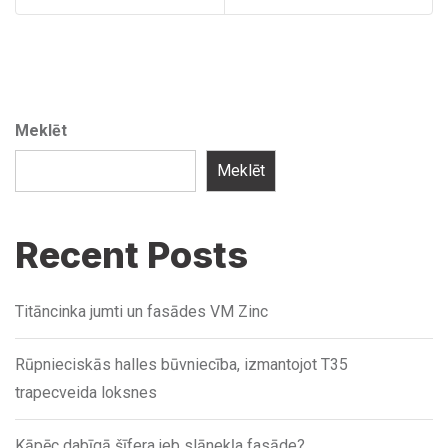
Meklēt
Meklēt
Recent Posts
Titāncinka jumti un fasādes VM Zinc
Rūpnieciskās halles būvniecība, izmantojot T35
trapecveida loksnes
Kāpēc dabīgā šīfera jeb slānekļa fasāde?