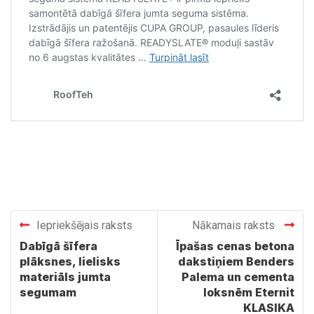
Iepriekšējais raksts
Nākamais raksts
Dabīgā šīfera
Īpašas cenas betona
plāksnes, lielisks
dakstiņiem Benders
materiāls jumta
Palema un cementa
segumam
loksnēm Eternit
KLASIKA