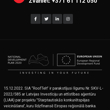
Zvaniet: +371 61 112 050
15.12.2022. SIA ‘’RoofTeh’’ ir parakstījusi līgumu Nr. SKV-L-
2022/585 ar Latvijas Investīciju un attīstības aģentūru
(LIAA) par projektu "Starptautiskās konkurētspējas
veicināšana", kuru līdzfinansē Eiropas reģionālā banka.