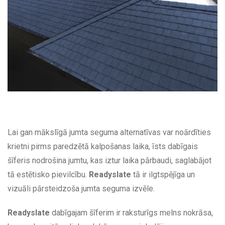
Lai gan mākslīgā jumta seguma alternatīvas var noārdīties
krietni pirms paredzētā kalpošanas laika, īsts dabīgais
šīferis nodrošina jumtu, kas iztur laika pārbaudi, saglabājot
tā estētisko pievilcību.
Readyslate
tā ir ilgtspējīga un
vizuāli pārsteidzoša jumta seguma izvēle.
Readyslate
dabīgajam šīferim ir raksturīgs melns nokrāsa,