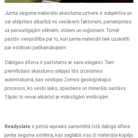
Jumta seguma materiālu skaistuma uztvere ir subjektīva un
var atšķirties atkarībā no vairākiem faktoriem, pamatojoties
uz personīgajām vēlmēm, stiliem un reģioniem. Tomēr
pastāv vienprātība par to, kuri jumta materiāli tiek uzskatīti
par estētiski patīkamākajiem.
Dabīgais šīferis ir pazīstams ar savu eleganci. Tam
piemītošais skaistums slēpjas tās izcelsmes
autentiskumā, kas veidojas Zemes ģeoloģiskajos
procesos, ko veido laiks, spiediens un minerālu sastāvs.
Tāpēc to nevar atkārtot ar mākslīgām imitācijām.
Readyslate
ir pirmā iepriekš samontētā īstā dabigā šīfera
jumta seguma sistēma, kas saglabā visu šī materiāla kopējo