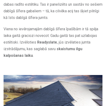
dabas radīto estētiku. Tas ir panelizēts un sastāv no sešiem
dabīgā šīfera gabaliem – tā, ka cilvēka acij tas šķiet pilnīgi
kā īsts dabīgā šīfera jumts.
Viena no ievērojamajām dabīgā šīfera īpašībām ir tā spēja
laika gaitā graciozi novecot. Gadu gaitā tas pat uzlabojas
estētiski. Izvēloties
Readyslate
, jūs izvēlaties jumta
izstrādājumu, kas saglabā savu
skaistumu ilgu
kalpošanas laiku
.