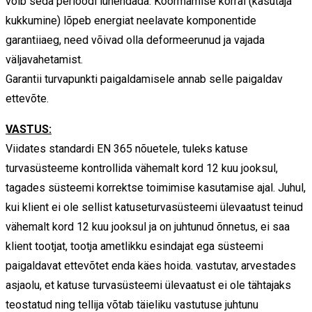
võib seda perioodi lühendada. Koormamise korral (kasutaja
kukkumine) lõpeb energiat neelavate komponentide
garantiiaeg, need võivad olla deformeerunud ja vajada
väljavahetamist.
Garantii turvapunkti paigaldamisele annab selle paigaldav
ettevõte.
VASTUS:
Viidates standardi EN 365 nõuetele, tuleks katuse
turvasüsteeme kontrollida vähemalt kord 12 kuu jooksul,
tagades süsteemi korrektse toimimise kasutamise ajal. Juhul,
kui klient ei ole sellist katuseturvasüsteemi ülevaatust teinud
vähemalt kord 12 kuu jooksul ja on juhtunud õnnetus, ei saa
klient tootjat, tootja ametlikku esindajat ega süsteemi
paigaldavat ettevõtet enda käes hoida. vastutav, arvestades
asjaolu, et katuse turvasüsteemi ülevaatust ei ole tähtajaks
teostatud ning tellija võtab täieliku vastutuse juhtunu