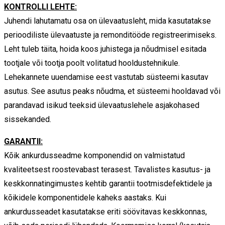
KONTROLLI LEHTE:
Juhendi lahutamatu osa on ülevaatusleht, mida kasutatakse
perioodiliste ülevaatuste ja remonditööde registreerimiseks.
Leht tuleb täita, hoida koos juhistega ja nõudmisel esitada
tootjale või tootja poolt volitatud hooldustehnikule.
Lehekannete uuendamise eest vastutab süsteemi kasutav
asutus. See asutus peaks nõudma, et süsteemi hooldavad või
parandavad isikud teeksid ülevaatuslehele asjakohased
sissekanded.
GARANTII:
Kõik ankurdusseadme komponendid on valmistatud
kvaliteetsest roostevabast terasest. Tavalistes kasutus- ja
keskkonnatingimustes kehtib garantii tootmisdefektidele ja
kõikidele komponentidele kaheks aastaks. Kui
ankurdusseadet kasutatakse eriti söövitavas keskkonnas,