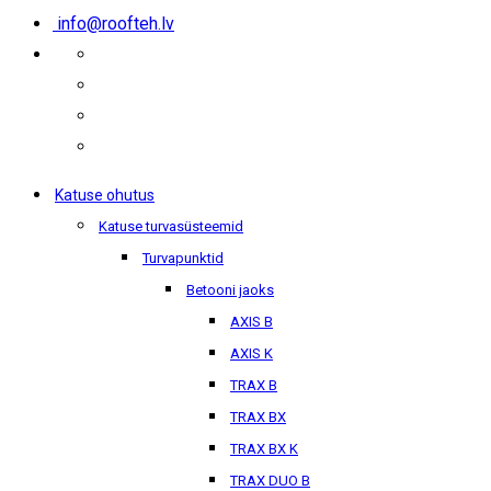
info@roofteh.lv
Katuse ohutus
Katuse turvasüsteemid
Turvapunktid
Betooni jaoks
AXIS B
AXIS K
TRAX B
TRAX BX
TRAX BX K
TRAX DUO B