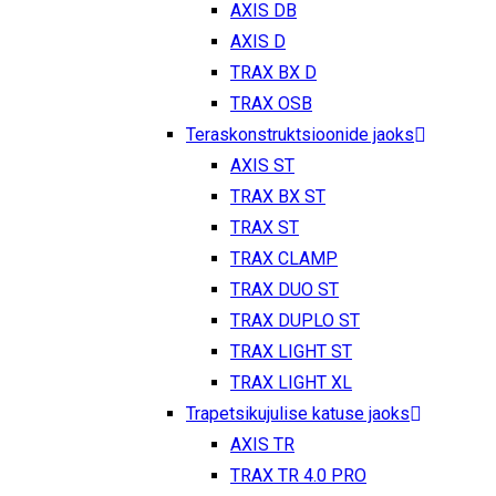
AXIS DB
AXIS D
TRAX BX D
TRAX OSB
Teraskonstruktsioonide jaoks
AXIS ST
TRAX BX ST
TRAX ST
TRAX CLAMP
TRAX DUO ST
TRAX DUPLO ST
TRAX LIGHT ST
TRAX LIGHT XL
Trapetsikujulise katuse jaoks
AXIS TR
TRAX TR 4.0 PRO