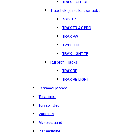
TRAX LIGHT XL
Trapetsikujulise katuse jaoks
AXIS TR
TRAX TR 4.0 PRO
TRAX PW
TWIST FIX
TRAX LIGHT TR
Rullprofiili jaoks
TRAX RB
TRAX RB LIGHT
Fassaadi jooned
Turvaliinid
Turvapiirded
Varustus
Aksessuaarid
Planeerimine