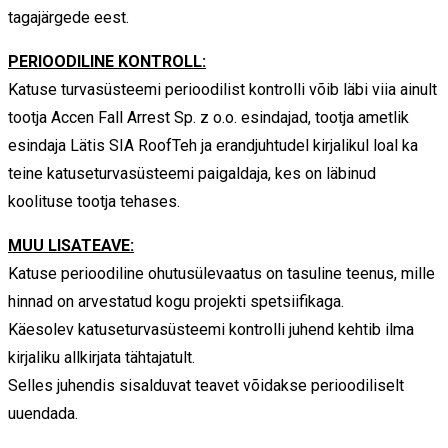
tagajärgede eest.
PERIOODILINE KONTROLL:
Katuse turvasüsteemi perioodilist kontrolli võib läbi viia ainult
tootja Accen Fall Arrest Sp. z o.o. esindajad, tootja ametlik
esindaja Lätis SIA RoofTeh ja erandjuhtudel kirjalikul loal ka
teine katuseturvasüsteemi paigaldaja, kes on läbinud
koolituse tootja tehases.
MUU LISATEAVE:
Katuse perioodiline ohutusülevaatus on tasuline teenus, mille
hinnad on arvestatud kogu projekti spetsiifikaga.
Käesolev katuseturvasüsteemi kontrolli juhend kehtib ilma
kirjaliku allkirjata tähtajatult.
Selles juhendis sisalduvat teavet võidakse perioodiliselt
uuendada.