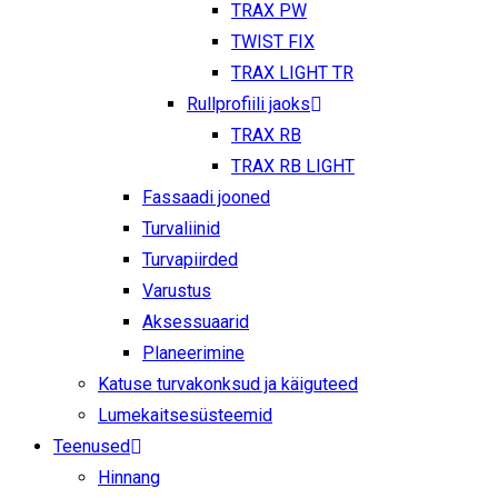
TRAX PW
TWIST FIX
TRAX LIGHT TR
Rullprofiili jaoks
TRAX RB
TRAX RB LIGHT
Fassaadi jooned
Turvaliinid
Turvapiirded
Varustus
Aksessuaarid
Planeerimine
Katuse turvakonksud ja käiguteed
Lumekaitsesüsteemid
Teenused
Hinnang