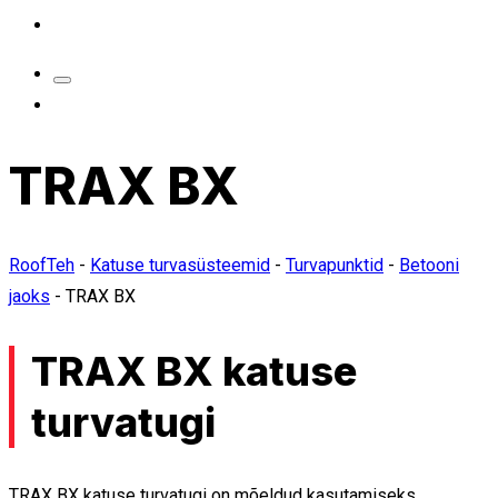
TRAX BX
RoofTeh
-
Katuse turvasüsteemid
-
Turvapunktid
-
Betooni
jaoks
-
TRAX BX
TRAX BX katuse
turvatugi
TRAX BX katuse turvatugi on mõeldud kasutamiseks