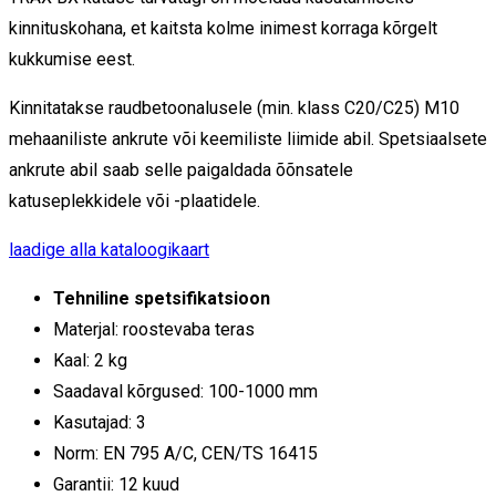
kinnituskohana, et kaitsta kolme inimest korraga kõrgelt
kukkumise eest.
Kinnitatakse raudbetoonalusele (min. klass C20/C25) M10
mehaaniliste ankrute või keemiliste liimide abil. Spetsiaalsete
ankrute abil saab selle paigaldada õõnsatele
katuseplekkidele või -plaatidele.
laadige alla kataloogikaart
Tehniline spetsifikatsioon
Materjal: roostevaba teras
Kaal: 2 kg
Saadaval kõrgused: 100-1000 mm
Kasutajad: 3
Norm: EN 795 A/C, CEN/TS 16415
Garantii: 12 kuud