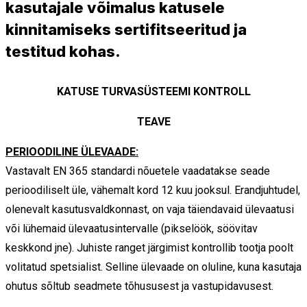
kasutajale võimalus katusele
kinnitamiseks sertifitseeritud ja
testitud kohas.
KATUSE TURVASÜSTEEMI KONTROLL
TEAVE
PERIOODILINE ÜLEVAADE:
Vastavalt EN 365 standardi nõuetele vaadatakse seade
perioodiliselt üle, vähemalt kord 12 kuu jooksul. Erandjuhtudel,
olenevalt kasutusvaldkonnast, on vaja täiendavaid ülevaatusi
või lühemaid ülevaatusintervalle (pikselöök, söövitav
keskkond jne). Juhiste ranget järgimist kontrollib tootja poolt
volitatud spetsialist. Selline ülevaade on oluline, kuna kasutaja
ohutus sõltub seadmete tõhususest ja vastupidavusest.