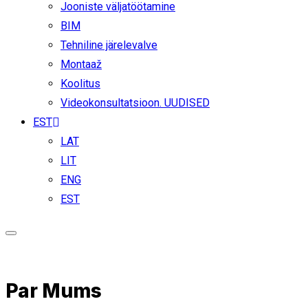
Jooniste väljatöötamine
BIM
Tehniline järelevalve
Montaaž
Koolitus
Videokonsultatsioon. UUDISED
EST
LAT
LIT
ENG
EST
Par Mums