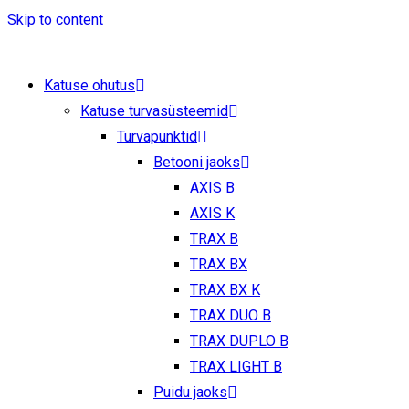
Skip to content
Katuse ohutus
Katuse turvasüsteemid
Turvapunktid
Betooni jaoks
AXIS B
AXIS K
TRAX B
TRAX BX
TRAX BX K
TRAX DUO B
TRAX DUPLO B
TRAX LIGHT B
Puidu jaoks