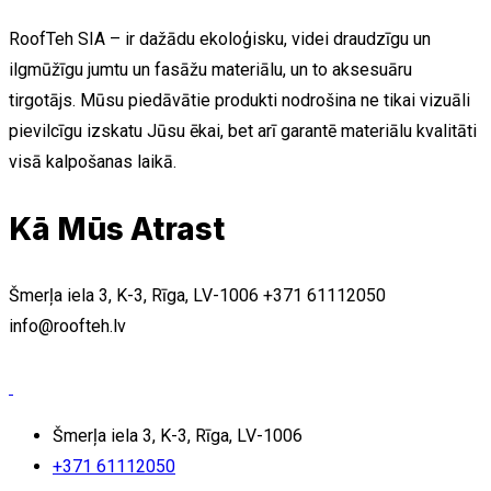
RoofTeh SIA – ir dažādu ekoloģisku, videi draudzīgu un
ilgmūžīgu jumtu un fasāžu materiālu, un to aksesuāru
tirgotājs. Mūsu piedāvātie produkti nodrošina ne tikai vizuāli
pievilcīgu izskatu Jūsu ēkai, bet arī garantē materiālu kvalitāti
visā kalpošanas laikā.
Kā Mūs Atrast
Šmerļa iela 3, K-3, Rīga, LV-1006
+371 61112050
info@roofteh.lv
Šmerļa iela 3, K-3, Rīga, LV-1006
+371 61112050