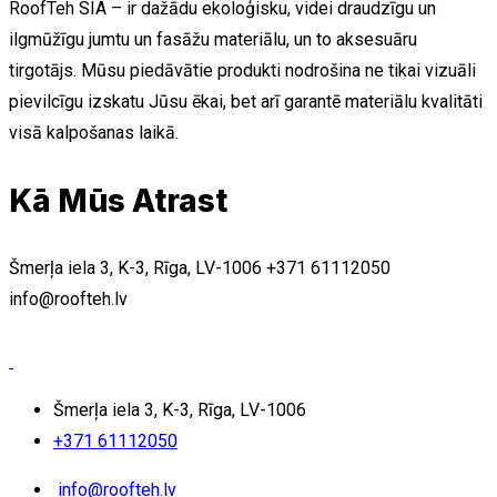
RoofTeh SIA – ir dažādu ekoloģisku, videi draudzīgu un
ilgmūžīgu jumtu un fasāžu materiālu, un to aksesuāru
tirgotājs. Mūsu piedāvātie produkti nodrošina ne tikai vizuāli
pievilcīgu izskatu Jūsu ēkai, bet arī garantē materiālu kvalitāti
visā kalpošanas laikā.
Kā Mūs Atrast
Šmerļa iela 3, K-3, Rīga, LV-1006
+371 61112050
info@roofteh.lv
Šmerļa iela 3, K-3, Rīga, LV-1006
+371 61112050
info@roofteh.lv