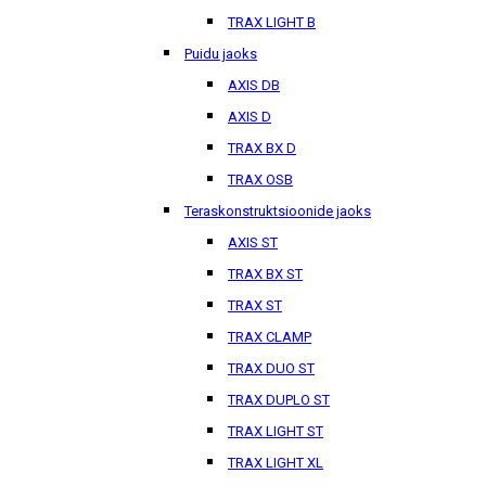
TRAX LIGHT B
Puidu jaoks
AXIS DB
AXIS D
TRAX BX D
TRAX OSB
Teraskonstruktsioonide jaoks
AXIS ST
TRAX BX ST
TRAX ST
TRAX CLAMP
TRAX DUO ST
TRAX DUPLO ST
TRAX LIGHT ST
TRAX LIGHT XL