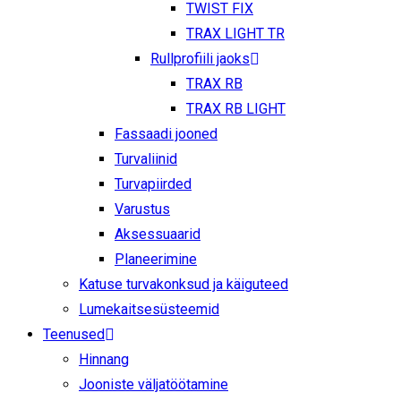
TWIST FIX
TRAX LIGHT TR
Rullprofiili jaoks
TRAX RB
TRAX RB LIGHT
Fassaadi jooned
Turvaliinid
Turvapiirded
Varustus
Aksessuaarid
Planeerimine
Katuse turvakonksud ja käiguteed
Lumekaitsesüsteemid
Teenused
Hinnang
Jooniste väljatöötamine