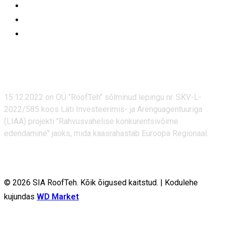
15.12.2022 on OÜ ‘’RoofTeh’’ sõlminud lepingu nr. SKV-L-
2022/585 koos Läti Investeerimis- ja Arenguagentuuriga
(LIAA) projekti "Rahvusvahelise konkurentsivõime
edendamine" jaoks, mida kaasrahastab Euroopa Regionaal.
© 2026 SIA RoofTeh. Kõik õigused kaitstud.
|
Kodulehe
kujundas
WD Market