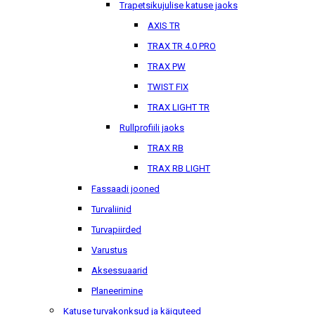
Trapetsikujulise katuse jaoks
AXIS TR
TRAX TR 4.0 PRO
TRAX PW
TWIST FIX
TRAX LIGHT TR
Rullprofiili jaoks
TRAX RB
TRAX RB LIGHT
Fassaadi jooned
Turvaliinid
Turvapiirded
Varustus
Aksessuaarid
Planeerimine
Katuse turvakonksud ja käiguteed