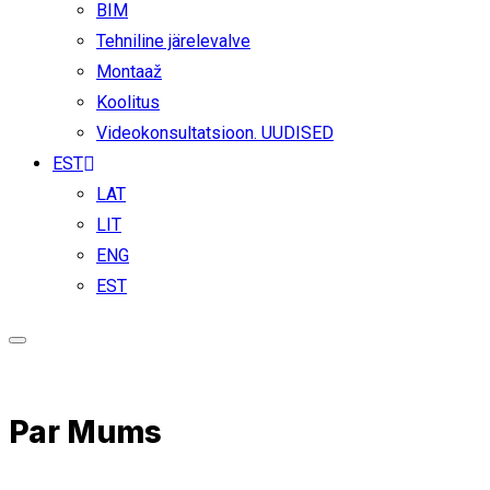
BIM
Tehniline järelevalve
Montaaž
Koolitus
Videokonsultatsioon. UUDISED
EST
LAT
LIT
ENG
EST
Par Mums