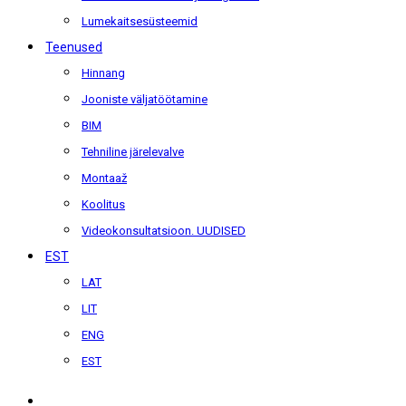
Lumekaitsesüsteemid
Teenused
Hinnang
Jooniste väljatöötamine
BIM
Tehniline järelevalve
Montaaž
Koolitus
Videokonsultatsioon. UUDISED
EST
LAT
LIT
ENG
EST