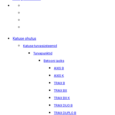
Katuse ohutus
Katuse turvasüsteemid
Turvapunktid
Betooni jaoks
AXIS B
AXIS K
TRAX B
TRAX BX
TRAX BX K
TRAX DUO B
TRAX DUPLO B