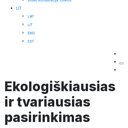
Video konsultacija. ŽINIOS.
LIT
LAT
LIT
ENG
EST
Ekologiškiausias
ir tvariausias
pasirinkimas