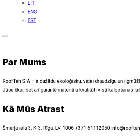
LIT
ENG
EST
Par Mums
RoofTeh SIA – ir dažādu ekoloģisku, videi draudzīgu un ilgmūžīg
Jūsu ēkai, bet arī garantē materiālu kvalitāti visā kalpošanas lai
Kā Mūs Atrast
Šmerļa iela 3, K-3, Rīga, LV-1006
+371 61112050
info@roofteh