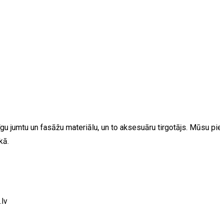
u jumtu un fasāžu materiālu, un to aksesuāru tirgotājs. Mūsu pied
kā.
.lv