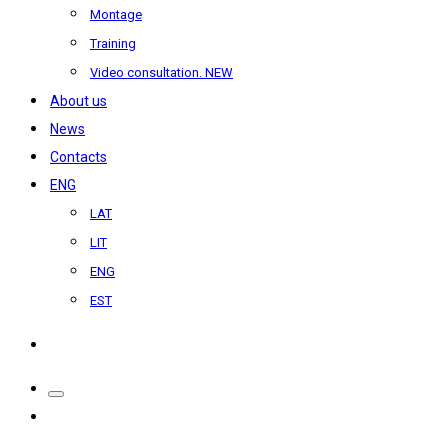
Montage
Training
Video consultation. NEW
About us
News
Contacts
ENG
LAT
LIT
ENG
EST