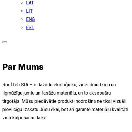
LAT
LIT
ENG
EST
Par Mums
RoofTeh SIA – ir dažādu ekoloģisku, videi draudzīgu un
ilgmūžīgu jumtu un fasāžu materiālu, un to aksesuāru
tirgotājs. Mūsu piedāvātie produkti nodrošina ne tikai vizuāli
pievilcīgu izskatu Jūsu ēkai, bet arī garantē materiālu kvalitāti
visā kalpošanas laikā.