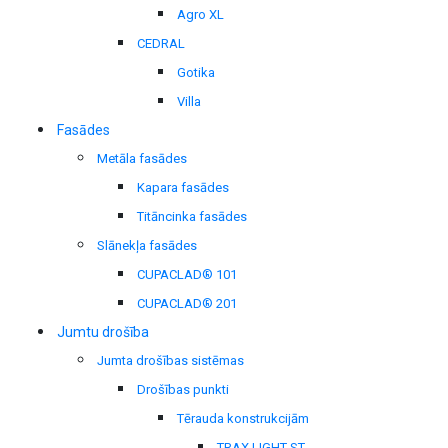
Agro XL
CEDRAL
Gotika
Villa
Fasādes
Metāla fasādes
Kapara fasādes
Titāncinka fasādes
Slānekļa fasādes
CUPACLAD® 101
CUPACLAD® 201
Jumtu drošība
Jumta drošības sistēmas
Drošības punkti
Tērauda konstrukcijām
TRAX LIGHT ST