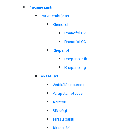
Plakanie jumti
PVC membrānas
Rhenofol
Rhenofol CV
Rhenofol CG
Rhepanol
Rhepanol hfk
Rhepanol hg
Aksesuāri
Vertikālās noteces
Parapeta noteces
Aeratori
Blīvslēgi
Terašu balsti
Aksesuāri