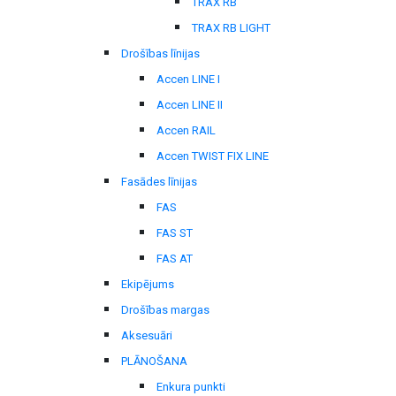
TRAX RB
TRAX RB LIGHT
Drošības līnijas
Accen LINE I
Accen LINE II
Accen RAIL
Accen TWIST FIX LINE
Fasādes līnijas
FAS
FAS ST
FAS AT
Ekipējums
Drošības margas
Aksesuāri
PLĀNOŠANA
Enkura punkti