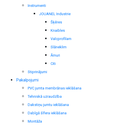
Instrumenti
JOUANEL Industrie
Šķēres
Knaibles
Valcprofilam
Slāneklim
Āmuri
Citi
Stiprinājumi
Pakalpojumi
PVC jumta membrānas ieklāšana
Tehniskā uzraudzība
Dakstiņu jumtu ieklāšana
Dabīgā šīfera ieklāšana
Montāža