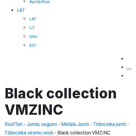
Apmācības
LAT
LAT
LIT
ENG
EST
Black collection
VMZINC
RoofTeh
-
Jumtu segumi
-
Metāla Jumti
-
Titāncinka jumti
-
Titāncinka virsmu veidi
-
Black collection VMZINC