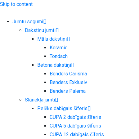
Skip to content
Jumtu segumi
Dakstiņu jumti
Māla dakstiņi
Koramic
Tondach
Betona dakstiņi
Benders Carisma
Benders Exklusiv
Benders Palema
Slānekļa jumti
Pelēks dabīgais šīferis
CUPA 2 dabīgais šīferis
CUPA 5 dabīgais šīferis
CUPA 12 dabīgais šīferis