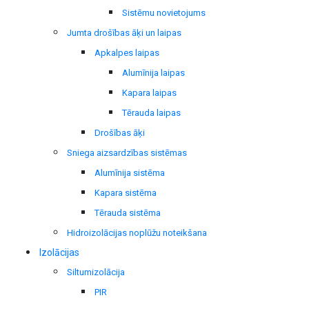
Sistēmu novietojums
Jumta drošības āķi un laipas
Apkalpes laipas
Alumīnija laipas
Kapara laipas
Tērauda laipas
Drošības āķi
Sniega aizsardzības sistēmas
Alumīnija sistēma
Kapara sistēma
Tērauda sistēma
Hidroizolācijas noplūžu noteikšana
Izolācijas
Siltumizolācija
PIR