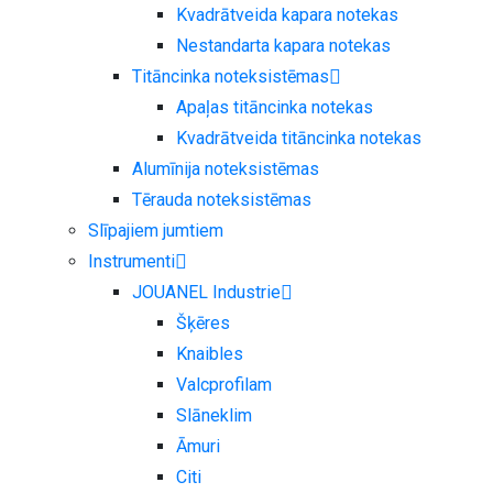
Kvadrātveida kapara notekas
Nestandarta kapara notekas
Titāncinka noteksistēmas
Apaļas titāncinka notekas
Kvadrātveida titāncinka notekas
Alumīnija noteksistēmas
Tērauda noteksistēmas
Slīpajiem jumtiem
Instrumenti
JOUANEL Industrie
Šķēres
Knaibles
Valcprofilam
Slāneklim
Āmuri
Citi