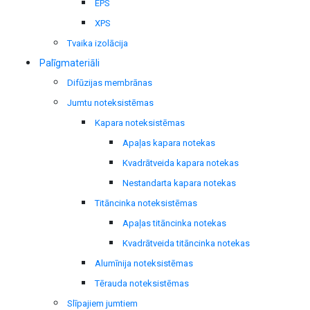
EPS
XPS
Tvaika izolācija
Palīgmateriāli
Difūzijas membrānas
Jumtu noteksistēmas
Kapara noteksistēmas
Apaļas kapara notekas
Kvadrātveida kapara notekas
Nestandarta kapara notekas
Titāncinka noteksistēmas
Apaļas titāncinka notekas
Kvadrātveida titāncinka notekas
Alumīnija noteksistēmas
Tērauda noteksistēmas
Slīpajiem jumtiem