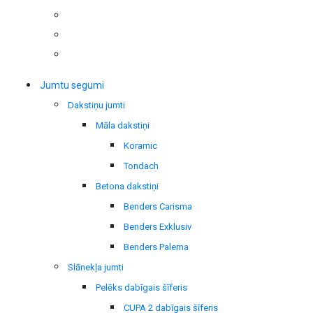
Jumtu segumi
Dakstiņu jumti
Māla dakstiņi
Koramic
Tondach
Betona dakstiņi
Benders Carisma
Benders Exklusiv
Benders Palema
Slānekļa jumti
Pelēks dabīgais šīferis
CUPA 2 dabīgais šīferis