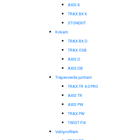
AXIS K
TRAX BX K
STONEKIT
Kokam
TRAX BX D
TRAX OSB
AXIS D
AXIS DB
Trapecveida jumtam
TRAX TR 4.0 PRO
AXIS TR
AXIS PW
TRAX PW
TWIST FIX
Valcprofilam