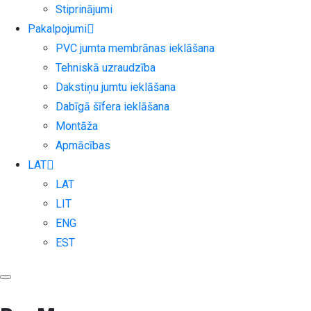
Stiprinājumi
Pakalpojumi
PVC jumta membrānas ieklāšana
Tehniskā uzraudzība
Dakstiņu jumtu ieklāšana
Dabīgā šīfera ieklāšana
Montāža
Apmācības
LAT
LAT
LIT
ENG
EST