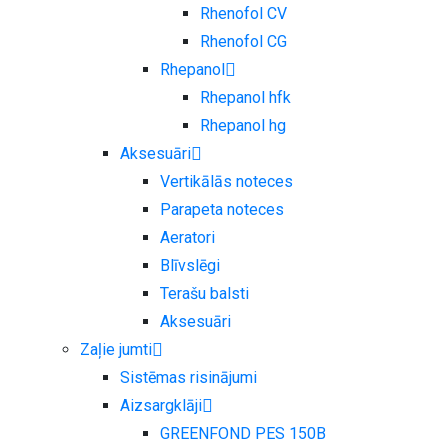
Rhenofol CV
Rhenofol CG
Rhepanol
Rhepanol hfk
Rhepanol hg
Aksesuāri
Vertikālās noteces
Parapeta noteces
Aeratori
Blīvslēgi
Terašu balsti
Aksesuāri
Zaļie jumti
Sistēmas risinājumi
Aizsargklāji
GREENFOND PES 150B