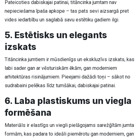
Pateicoties dabiskajai patinai, titāncinka jumtam nav
nepieciešama īpaša apkope – tas pats sevi aizsargā pret
vides iedarbību un saglabā savu estētiku gadiem ilgi.
5. Estētisks un elegants
izskats
Titāncinka jumtiem ir mūsdienīgs un ekskluzīvs izskats, kas
labi sader gan ar vēsturiskām ēkām, gan moderniem
arhitektūras risinājumiem. Pieejami dažādi toņi – sākot no
sudrabaini pelēkas līdz tumšākai, dabiskajai patinai.
6. Laba plastiskums un viegla
formēšana
Materiāls ir elastīgs un viegli pielāgojams sarežģītām jumta
formām, kas padara to ideāli piemērotu gan moderniem, gan