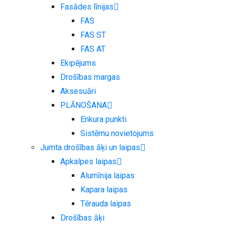
Fasādes līnijas
FAS
FAS ST
FAS AT
Ekipējums
Drošības margas
Aksesuāri
PLĀNOŠANA
Enkura punkti
Sistēmu novietojums
Jumta drošības āķi un laipas
Apkalpes laipas
Alumīnija laipas
Kapara laipas
Tērauda laipas
Drošības āķi