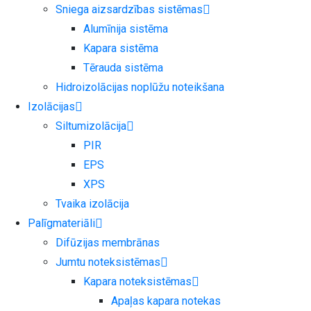
Sniega aizsardzības sistēmas
Alumīnija sistēma
Kapara sistēma
Tērauda sistēma
Hidroizolācijas noplūžu noteikšana
Izolācijas
Siltumizolācija
PIR
EPS
XPS
Tvaika izolācija
Palīgmateriāli
Difūzijas membrānas
Jumtu noteksistēmas
Kapara noteksistēmas
Apaļas kapara notekas