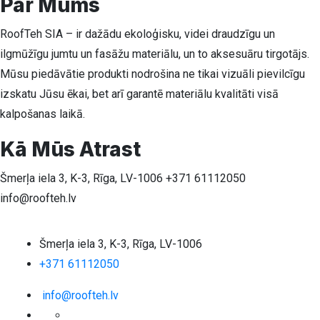
Par Mums
RoofTeh SIA – ir dažādu ekoloģisku, videi draudzīgu un
ilgmūžīgu jumtu un fasāžu materiālu, un to aksesuāru tirgotājs.
Mūsu piedāvātie produkti nodrošina ne tikai vizuāli pievilcīgu
izskatu Jūsu ēkai, bet arī garantē materiālu kvalitāti visā
kalpošanas laikā.
Kā Mūs Atrast
Šmerļa iela 3, K-3, Rīga, LV-1006
+371 61112050
info@roofteh.lv
Šmerļa iela 3, K-3, Rīga, LV-1006
+371 61112050
info@roofteh.lv